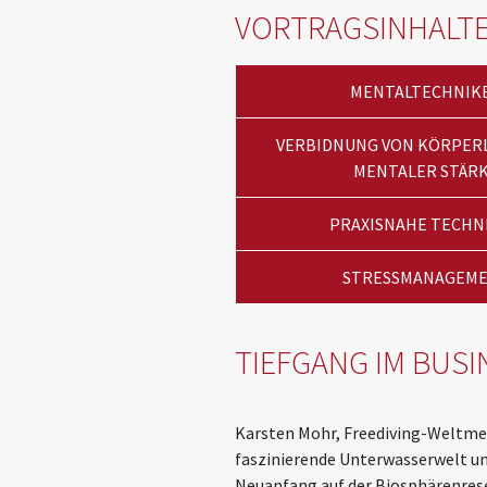
VORTRAGSINHALT
MENTALTECHNIK
VERBIDNUNG VON KÖRPER
MENTALER STÄR
PRAXISNAHE TECHN
STRESSMANAGEM
TIEFGANG IM BUSI
Karsten Mohr, Freediving-Weltmei
faszinierende Unterwasserwelt un
Neuanfang auf der Biosphärenrese