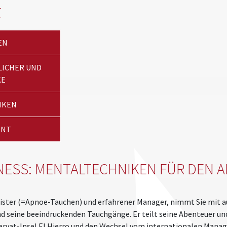
E
EN
LICHER UND
KE
IKEN
ENT
NESS: MENTALTECHNIKEN FÜR DEN A
ster (=Apnoe-Tauchen) und erfahrener Manager, nimmt Sie mit auf
d seine beeindruckenden Tauchgänge. Er teilt seine Abenteuer u
rvat-Insel El Hierro und den Wechsel vom internationalen Manag