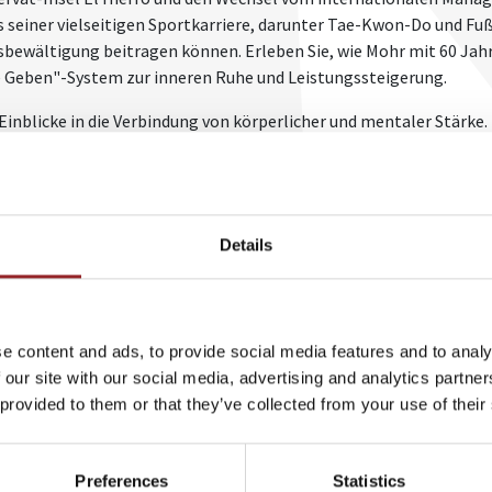
 seiner vielseitigen Sportkarriere, darunter Tae-Kwon-Do und Fuß
ssbewältigung beitragen können. Erleben Sie, wie Mohr mit 60 Ja
e Geben"-System zur inneren Ruhe und Leistungssteigerung.
Einblicke in die Verbindung von körperlicher und mentaler Stärke
ustrie und im internationalen Management, gepaart mit seiner be
Techniken zur Verbesserung von Resilienz und Stressmanagement.
ermitteln und damit die Produktivität und Zufriedenheit der Mitarb
nen Mindset, seiner Bereitschaft zur Veränderung und seinen erpr
Details
.de
+49 (0)821 790040-10
e content and ads, to provide social media features and to analy
 our site with our social media, advertising and analytics partn
 provided to them or that they’ve collected from your use of their
EITERE VORTRÄGE VON KARSTEN MO
Preferences
Statistics