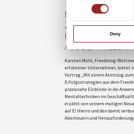
MIT EINEM ATEMZ
ZUM ERFOLG:
ERFOLGSSTRATEG
Deny
AUS DEM FREEDIVI
Karsten Mohr, Freediving-Weltme
erfahrener Unternehmer, bietet i
Vortrag „Mit einem Atemzug zum 
Erfolgsstrategien aus dem Freedi
praxisnahe Einblicke in die Anwe
Mentaltechniken im Geschäftsallt
erzählt von seinem mutigen Neu
auf El Hierro und den damit verb
Abenteuern und Herausforderung