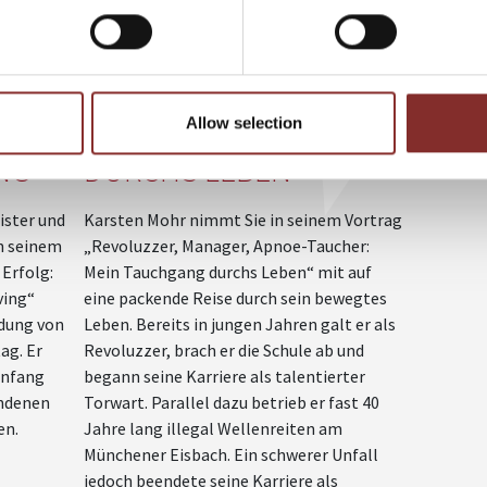
UG
REVOLUZZER,
MANAGER, FREEDIVER:
IEN
MEIN TAUCHGANG
Allow selection
NG
DURCHS LEBEN
ister und
Karsten Mohr nimmt Sie in seinem Vortrag
n seinem
„Revoluzzer, Manager, Apnoe-Taucher:
Erfolg:
Mein Tauchgang durchs Leben“ mit auf
ving“
eine packende Reise durch sein bewegtes
ndung von
Leben. Bereits in jungen Jahren galt er als
ag. Er
Revoluzzer, brach er die Schule ab und
anfang
begann seine Karriere als talentierter
undenen
Torwart. Parallel dazu betrieb er fast 40
en.
Jahre lang illegal Wellenreiten am
Münchener Eisbach. Ein schwerer Unfall
jedoch beendete seine Karriere als