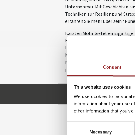
Unternehmer. Mit Geschichten aus
Techniken zur Resilienz und Stre
erfahren Sie mehr über sein "Ruh
Karsten Mohr bietet einzigartige 
Erfahrung in der Sportartikelind
Laufbahn, liefert er praxisnahe 
Mohrs Fähigkeit, innere Ruhe zu v
Karsten Mohr, um von seinem offe
Consent
profitieren.
This website uses cookies
k.mohr@5-sterne-redner
We use cookies to personalis
information about your use of
other information that you’ve
Consent
W
Necessary
Selection