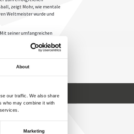
ball, zeigt Mohr, wie mentale
hren Weltmeister wurde und
. Mit seiner umfangreichen
eindruckenden sportlichen
 Unternehmen profitieren von
eiter zu steigern. Buchen Sie
obten Erfolgsstrategien zu
About
Karsten Mohr anfragen
se our traffic. We also share
ers who may combine it with
 services.
HR
Marketing