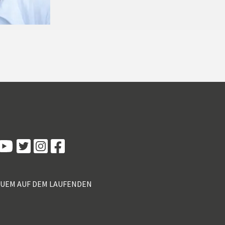
Kundenbewertungen und Erfahrungen zu
5 Sterne Redner
100%
SEHR GUT
Empfehlungen auf
ProvenExpert.com
4,89 / 5,00
QUEM AUF DEM LAUFENDEN
55
46
Bewertungen von 2
Bewertungen auf
anderen Quellen
ProvenExpert.com