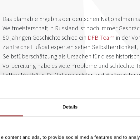
Das blamable Ergebnis der deutschen Nationalmannsc
Weltmeisterschaft in Russland ist noch immer Gespräch
80-jährigen Geschichte schied ein
DFB-Team
in der Vo
Zahlreiche Fußballexperten sehen Selbstherrlichkei
Selbstüberschätzung als Ursachen für diese historische
Vorbereitung habe es viele Probleme und schlechte Te
Lothar Matthäus, Ex-Nationalspieler und Weltmeister 
Gastbeitrag für die „Bild”-Zeitung.
Der frühere Kapitän der Nationalelf Oliver Kahn kritisierte als 
Führungsspieler: „Man hatte nicht das Gefühl, dass in dieser Man
Details
Es bleibt ein Rätsel, wie man dieses letzte Gruppenspiel hinge
phasenweisen Apathie.” Auch Guido Buchwald, ebenfalls Weltmei
„skysportaustria.at“ mangelnden Teamgeist und mentale Schwäc
Ausscheiden. Wie wichtig ein vitaler Teamgeist für das Erreichen 
e content and ads, to provide social media features and to analy