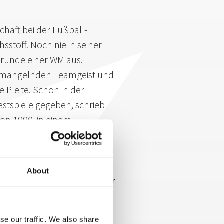
haft bei der Fußball-
sstoff. Noch nie in seiner
rrunde einer WM aus.
t, mangelnden Teamgeist und
 Pleite. Schon in der
stspiele gegeben, schrieb
von 1990, in einem
ZDF-Experte besonders die
nschaft eine Achse vorhanden ist.
About
nommen hat - in einem Zustand der
ster von 1990, nannte auf
hen als Gründe für das
eines Sieges ist, weiß auch 5
se our traffic. We also share