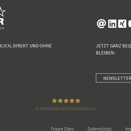
NLICH, DIREKT UND OHNE
JETZT GANZ BE
BLEIBEN:
NEWSLETTER
91
Bewertungen auf ProvenExpert.com
5 Sterne Redner
Future Stars
Datenschutz
Im