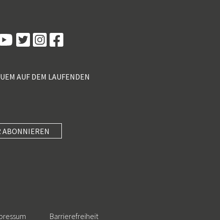
Kundenbewertungen und Erfahrungen zu
5 Sterne Redner
100%
SEHR GUT
Empfehlungen auf
ProvenExpert.com
4,89 / 5,00
QUEM AUF DEM LAUFENDEN
55
46
Bewertungen von 2
Bewertungen auf
anderen Quellen
ProvenExpert.com
Blick aufs ProvenExpert-Profil werfen
 ABONNIEREN
SEHR GUT
Anonym
4
Unterhaltung mit Know-how und wertvollen
5 Sterne Redner
(3 Quellen)
Impulsen paaren, in kompakte 40 Minuten
packen und am Nachmittag mi...
101 Kundenbewertungen
Authentizität
23.7.2026
pressum
Barrierefreiheit