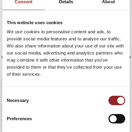
Consent
Details
About
und Großes zutrauen.
D
s
a
This website uses cookies
We use cookies to personalise content and ads, to
e
provide social media features and to analyse our traffic.
V
We also share information about your use of our site with
g
our social media, advertising and analytics partners who
H
may combine it with other information that you’ve
K
provided to them or that they’ve collected from your use
of their services.
U
e
Consent
u
Necessary
Selection
H
Preferences