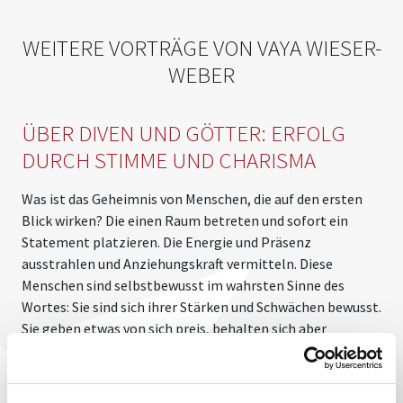
WEITERE VORTRÄGE VON VAYA WIESER-
WEBER
ÜBER DIVEN UND GÖTTER: ERFOLG
DURCH STIMME UND CHARISMA
Was ist das Geheimnis von Menschen, die auf den ersten
D
Blick wirken? Die einen Raum betreten und sofort ein
w
Statement platzieren. Die Energie und Präsenz
M
ausstrahlen und Anziehungskraft vermitteln. Diese
l
Menschen sind selbstbewusst im wahrsten Sinne des
U
Wortes: Sie sind sich ihrer Stärken und Schwächen bewusst.
z
Sie geben etwas von sich preis, behalten sich aber
w
Geheimnisse vor. Sie sind nahbar und trotzdem haben wir
e
Respekt. Es sind charismatische Menschen, mit denen wir
Z
gerne zu tun haben, weil wir sie schätzen, ihnen vertrauen
s