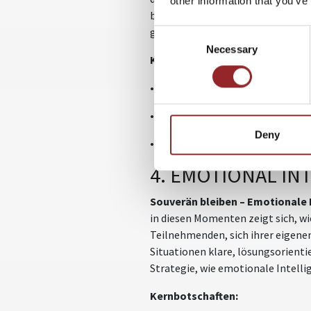
other information that you’ve
basieren. Mit praxisnahen Tools 
gegenseitigen Unterstützung zu e
Consent
Necessary
Selection
Kernbotschaften:
• Wertschätzung als Motor für st
• Strategien für eine offene und 
Deny
• Vertrauen und Zusammenhalt i
4. EMOTIONAL INT
Souverän bleiben – Emotionale I
in diesen Momenten zeigt sich, w
Teilnehmenden, sich ihrer eigene
Situationen klare, lösungsorienti
Strategie, wie emotionale Intell
Kernbotschaften: