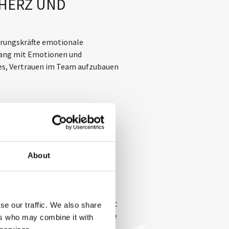
 HERZ UND
ührungskräfte emotionale
mgang mit Emotionen und
 es, Vertrauen im Team aufzubauen
About
sichern
In diesem Workshop dreht
se our traffic. We also share
 Die Teilnehmenden lernen, wie sie
ers who may combine it with
Vertrauen und Zusammenarbeit