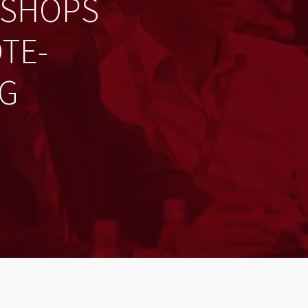
HOPS Z
E-V