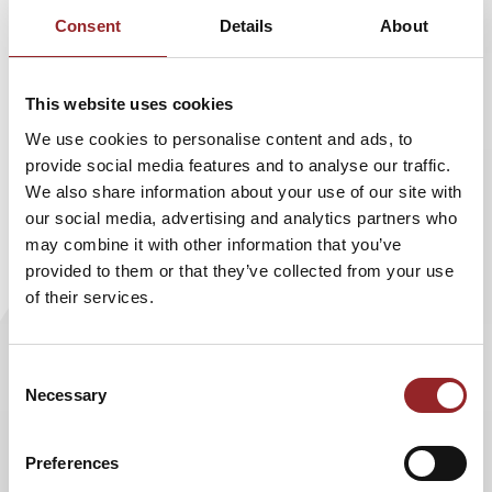
praktischen Tipps und spielerischen Impulsen für
Consent
Details
About
mehr Servicekultur und Kundenbindung sorgte
Comedy-Redner Armin Nagel mit seinem
humorvollen Vortrag „Wie Ihre Kunden Fans fürs
This website uses cookies
Leben werden“ für einen vollen Saal bei der
We use cookies to personalise content and ads, to
Mediengruppe Pressedruck
in Augsburg.
provide social media features and to analyse our traffic.
We also share information about your use of our site with
our social media, advertising and analytics partners who
may combine it with other information that you’ve
Learn and laugh ist das Grundprinzip des 5 Sterne Redners.
provided to them or that they’ve collected from your use
So zeigte er auf seine unkonventionelle Art und Weise, was
of their services.
Kunden wirklich wollen. Und schaffte es, mit einfachen
Mitteln schnell eine unterhaltsame und kreative
Atmosphäre herzustellen. Es wurde viel gelacht, als er
Consent
Necessary
seine Videos zeigte. Service darf eben auch Spaß machen:
Selection
für den Kunden als auch für den Dienstleister. Letztendlich
sei es wichtig, das Herz der Kunden zu gewinnen. Das
Preferences
zeichnet einen guten Dienstleister aus. „Sind Sie also