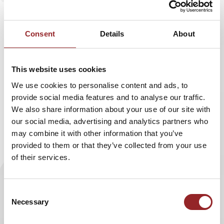
wieder in seinen Vorträgen dafür plädiert, nicht
um den heißen Brei herumzureden. Seine
„30
Minuten Klartext“
sind nun in der Buchreihe
Consent
Details
About
erschienen, die es inzwischen seit 20 Jahren gibt
und in der bereits über 100 Bücher veröffentlicht
This website uses cookies
wurden.
We use cookies to personalise content and ads, to
provide social media features and to analyse our traffic.
We also share information about your use of our site with
Auf 96 Seiten erklärt der gefragte Referent, wie man seine
our social media, advertising and analytics partners who
Aussagen klar formuliert – ohne dass sich das Gegenüber
may combine it with other information that you’ve
dabei auf den Schlips getreten fühlt. Denn allzu oft setzen
provided to them or that they’ve collected from your use
wir uns nicht für unseren Standpunkt ein und sagen nicht
of their services.
ehrlich, was wir wollen oder wenn uns etwas stört.
Vortragsredner Dominic Multerer fordert daher mehr Mut
Consent
zur Ehrlichkeit und eine offene Kommunikation. Wie wir
Necessary
Selection
das im Beruf und im Privatleben umsetzen können, dafür
gibt er in seinem Buch hilfreiche und praxisnahe Tipps. Das