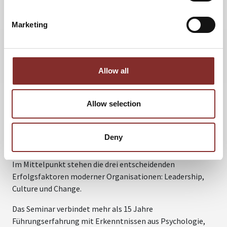
Inhalte der Keynotes nachhaltig gefestigt und direkt auf
den Unternehmensalltag übertragen.
Marketing
RE:HUMAN – DAS MASTER-SEMINAR
FÜR LEADERSHIP, CULTURE UND
CHANGE
Allow all
Neben dem Workshop-Angebot erweitert Dr. Roland
Nolte sein Portfolio mit dem Seminarformat „re:HUMAN“.
Allow selection
Das Programm richtet sich an Führungskräfte,
Management-Teams, HR-Verantwortliche und
Organisationen, die Führung, Kultur und
Deny
Veränderungsfähigkeit ganzheitlich entwickeln möchten.
Im Mittelpunkt stehen die drei entscheidenden
Erfolgsfaktoren moderner Organisationen: Leadership,
Culture und Change.
Das Seminar verbindet mehr als 15 Jahre
Führungserfahrung mit Erkenntnissen aus Psychologie,