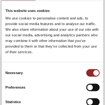
Inhalte sollen nicht nur verstanden, sondern dauerhaft
verankert werden. Dabei setzt Dr. Roland Nolte auf das
This website uses cookies
Prinzip des Erlebens.
We use cookies to personalise content and ads, to
provide social media features and to analyse our traffic.
Wie bereits der renommierte Managementdenker Dieter
We also share information about your use of our site with
Lange formulierte: „Verstehen bekommt im Leben immer
our social media, advertising and analytics partners who
den Trostpreis, Erleben immer den Hauptpreis.“
may combine it with other information that you’ve
Genau dieser Gedanke bildet die Grundlage der Workshop-
provided to them or that they’ve collected from your use
Konzepte. Die Teilnehmenden erfahren unmittelbar,
of their services.
welche emotionalen und psychologischen Prozesse
Veränderung auslösen und wie erfolgreiche Führung diese
Prozesse positiv beeinflussen kann.
Consent
Necessary
Selection
Für Unternehmen entsteht dadurch ein besonderer
Mehrwert. Führungskräfte lernen, Veränderungsphasen
Preferences
besser zu erkennen und aktiv zu begleiten. Teams
entwickeln ein tieferes Verständnis für Zusammenarbeit,
Kommunikation und Vertrauen. Gleichzeitig werden die
Statistics