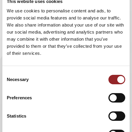
This website uses cookies
unzählige Male als Fahrerin beim bekanntesten Offroad-
We use cookies to personalise content and ads, to
Rennen der Welt dabei. Sie kennt die Herausforderungen
provide social media features and to analyse our traffic.
der Rallye aus eigener Erfahrung und gibt dieses
We also share information about your use of our site with
Insiderwissen zum zweiten Mal in Folge als
our social media, advertising and analytics partners who
Pressevertreterin für Deutschland weiter. In täglich
may combine it with other information that you’ve
produzierten Videos hält sie zusammen mit ihrem Team
provided to them or that they’ve collected from your use
Motorsportbegeisterte über autobild.de und
motorsport-
of their services.
magazin.com
über die waghalsigen Etappen der
Teilnehmer auf dem Laufenden.
Consent
Ellen Lohr zählt selbst zu den bekanntesten und
Necessary
Selection
erfolgreichsten Motorsportlerinnen weltweit. Als einzige
Frau gewann die Profi-Rennfahrerin ein Rennen bei der
DTM und kann mit über 30 Jahren Berufserfahrung auf ein
Preferences
enormes Fachwissen im Motorsport zurückgreifen. Diese
geballte Erfahrung lässt die 5 Sterne Rednerin in ihren
Statistics
faszinierenden Vorträgen zur Zukunft der Mobilität
einfließen. Ellen Lohr ist stets am Puls der Zeit und
beschäftigt sich intensiv mit den neuesten Techniken im