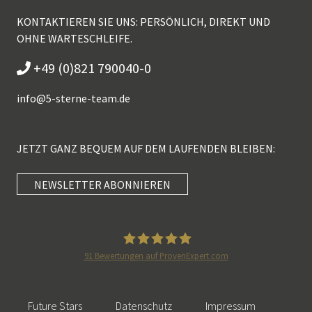
KONTAKTIEREN SIE UNS: PERSÖNLICH, DIREKT UND
OHNE WARTESCHLEIFE.
+49 (0)821 790040-0
info@
5-sterne-team.de
JETZT GANZ BEQUEM AUF DEM LAUFENDEN BLEIBEN:
NEWSLETTER ABONNIEREN
Kundenbewertungen und Erfahrungen zu
5 Sterne Redner
SEHR GUT
100%
91
Bewertungen auf ProvenExpert.com
Empfehlungen auf
5 Sterne Redner
ProvenExpert.com
4,89 / 5,00
Future Stars
Datenschutz
Impressum