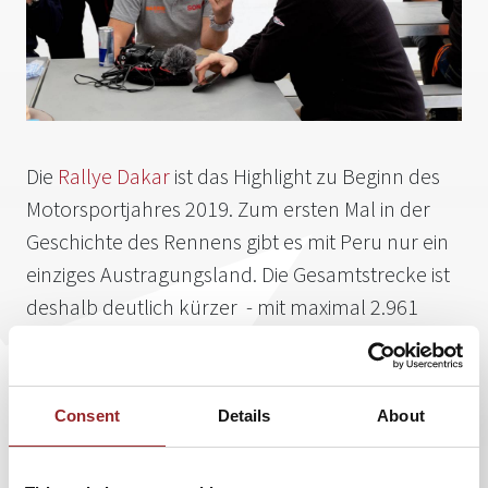
Die
Rallye Dakar
ist das Highlight zu Beginn des
Motorsportjahres 2019. Zum ersten Mal in der
Geschichte des Rennens gibt es mit Peru nur ein
einziges Austragungsland. Die Gesamtstrecke ist
deshalb deutlich kürzer - mit maximal 2.961
Kilometer - als in den letzten Jahren. Unter dem
Motto „Two weeks on sand“ wird das diesjährige
Rennen zu 70 Prozent durch Sanddünen führen
Consent
Details
About
und den Fahrern damit einiges abverlangen.
Rennfahrerin und 5 Sterne Rednerin
Ellen Lohr
war bereits