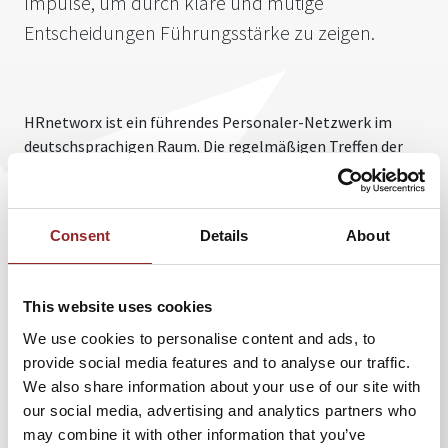
Impulse, um durch klare und mutige
Entscheidungen Führungsstärke zu zeigen.
HRnetworx ist ein führendes Personaler-Netzwerk im
deutschsprachigen Raum. Die regelmäßigen Treffen der
Regionalgruppen verbinden Weiterbildung mit der
Möglichkeit zum Netzwerken sowie zum Informations-
und Meinungsaustausch. Zur Veranstaltung mit
Consent
Details
About
Vortragsredner Knut Kircher lädt die Referentenagentur 5
Sterne Redner als City-Partner für HRnetworx in Ulm
gemeinsam mit ihren Partnern, der Herrmann Bantleon
This website uses cookies
GmbH und der Neu-Ulmer Zeitung, ein.
We use cookies to personalise content and ads, to
Nach der Begrüßung durch Heinrich Kürzeder, Inhaber von
provide social media features and to analyse our traffic.
5 Sterne Redner, wird Knut Kircher, der als Teamleiter in
We also share information about your use of our site with
der Entwicklung in einem großen Autokonzern arbeitet,
our social media, advertising and analytics partners who
seinen mitreißenden Vortrag „Freude am Entscheiden!“
may combine it with other information that you’ve