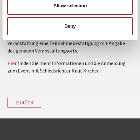
vorbehalten und für diese kostenfrei. Dienstleister wie z.B.
Allow selection
Versicherungsvertreter, Finanzberater, Rechtsanwälte,
Trainer, Coaches usw. können auf Anfrage an info@5-
Deny
sterne-team.de gegen Gebühr Eintritt erhalten. Nach der
Anmeldung erhalten Sie circa drei Tage vor der
Veranstaltung eine Teilnahmebestätigung mit Angabe
des genauen Veranstaltungsorts.
Hier
finden Sie mehr Informationen und die Anmeldung
zum Event mit Schiedsrichter Knut Kircher.
ZURÜCK