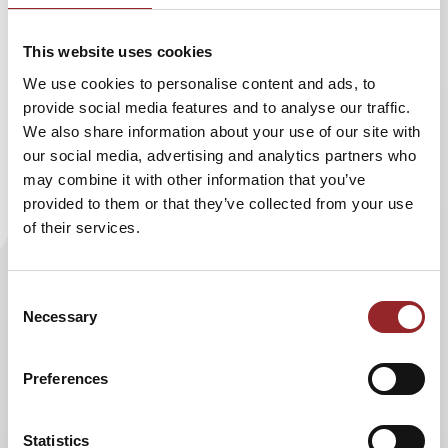
Redner und Star-Trek-Experte
Dr. Hubert Zitt
.
Wer leider nicht vor Ort dabei sein kann, der kann
This website uses cookies
die kosmische Vorlesung auch von daheim oder
We use cookies to personalise content and ads, to
unterwegs
streamen
. Die Crew der
provide social media features and to analyse our traffic.
We also share information about your use of our site with
Weihnachtsvorlesung versucht in diesem Jahr
our social media, advertising and analytics partners who
den Spirit der ersten Mondlandung einzufangen
may combine it with other information that you’ve
und mit ausgewählten Bildern und Filmszenen
provided to them or that they’ve collected from your use
zu zeigen, wie die Menschen damals gedacht
of their services.
haben und welche Visionen sie hatten.
Consent
Wie jedes Jahr ist die galaktische Weihnachtsvorlesung ein
Necessary
Selection
Anlass, um Wohltätigkeitsorganisationen für bedürftige
Kinder und Institutionen zu unterstützen. Darum werden
Lose verkauft und der gesamte Erlös gespendet, der in
Preferences
diesem Jahr an die Aktion Sternenregen geht, mit der
bedürftigen Menschen in der Saar-Pfalz-Region geholfen
Statistics
wird.