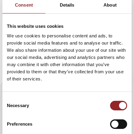
Richtungen war, und das lange bevor Kolumbus segelte.
Consent
Details
About
Dazu veröffentlichte der Wissenschaftler und 5 Sterne
Redner mit seinem ABORA Team einen aufwendig
This website uses cookies
produzierten Trailer für die Mission auf Englisch und
We use cookies to personalise content and ads, to
Deutsch. Eine spanische Version folgt in Kürze. Dies soll
provide social media features and to analyse our traffic.
dazu beitragen, die Vision des ABORA V Teams in die Welt
We also share information about your use of our site with
zu tragen. „Ich hoffe, dass der neue Trailer unsere Ziele und
our social media, advertising and analytics partners who
Hintergründe sowie den neuen Ansatz im Kielwasser Thor
may combine it with other information that you’ve
Heyerdahls näherbringt. Die gezielte Anfahrt mehrerer
provided to them or that they’ve collected from your use
antiker Handelsplätze auf einer vorgegebenen Route ist
of their services.
eine große Herausforderung,“ so Dr. Dominique Görlitz.
Den deutschen Trailer sehen Sie
hier
.
Hier geht es zum
englischen Trailer
.
Consent
Necessary
Selection
5 Sterne Redner Dr. Dominique Görlitz ist ein
Experimentalarchäologe zum Anfassen mit einem großen
Preferences
Hang zum Abenteuer. Die New York Times titulierte den
Expeditionsleiter und Filmemacher als „Deutschen