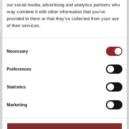
sind zum Maßstab für Geschäftsmodelle der Zukunft für
our social media, advertising and analytics partners who
Unternehmen aller Branchen geworden. All dieses
may combine it with other information that you’ve
Expertenwissen steckt der 5 Sterne Redner in seinen
provided to them or that they’ve collected from your use
eigenen
"Zukunftsmacher"-Podcast
.
of their services.
Ob Zukunftsimpulse, Interviews mit den Zukunftsmachern
dieser Welt, Coachingtipps und die neuesten
Consent
Zukunftsprognosen,
Sven Gabor Janszky
versorgt seine
Necessary
Selection
Hörer regelmäßig mit den wichtigsten Informationen
direkt aus seinem Zukunftsforschungsinstitut 2b AHEAD.
Preferences
Mit seinem Podcast unterstützt der Zukunftsforscher
seine Zuhörer dabei, Ihr bestmögliches Selbst, Ihr
Statistics
erfolrgeichstes Zukunfts-Ich zu erkennen, entwickeln und
zu erreichen.
Marketing
ZURÜCK