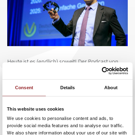
Heute ist es (endlich) soweit! Der Podcast von
Zukunftsforscher Sven Gabor Janszky ist mit den
4 ersten Folgen online gegangen! Hier direkt in
den
"Zukunftsmacher"-Podcast
reinhören und in
Consent
Details
About
eine großartige Zukunft blicken!
This website uses cookies
Sven Gabor Janszky ist Europas innovativster
Zukunftsforscher und Gründer und Leiter von 2b AHEAD
We use cookies to personalise content and ads, to
ThinkTank, des größten unabhängigen europäischen
provide social media features and to analyse our traffic.
Trendforschungsinstituts. Seine Strategieempfehlungen
We also share information about your use of our site with