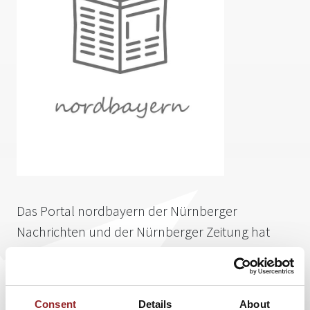
Das Portal nordbayern der Nürnberger
Nachrichten und der Nürnberger Zeitung hat
einen Artikel über 5 Sterne Redner
Stefan
Jenzowsky
veröffentlicht:
Neue Themen in alten Steinen des Adelsdorfer
Consent
Details
About