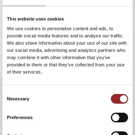
Schlosses
This website uses cookies
We use cookies to personalise content and ads, to
provide social media features and to analyse our traffic.
We also share information about your use of our site with
our social media, advertising and analytics partners who
Im Rahmen der Adelsdorfer Inforeihe hielt 5 Sterne
may combine it with other information that you’ve
Redner und Zukunftsforscher Stefan Jenzowsky am 14.
provided to them or that they’ve collected from your use
Januar 2020 einen Vortrag über die Chancen und Risiken
of their services.
der Digitalisierung. Aufgrund der gängigen Einschätzung
Deutschland verpasse im Vergleich zu anderen Ländern
momentan den Anschluß in Sachen Technologien und
Consent
Necessary
Fortschritt, besuchten zahlreiche Interessenten die
Selection
Veranstaltung. Der Zukunftsforscher legte in seiner Rede
da, dass Digitalisierung vorallem Strukturwandel bedeute
Preferences
und einige Firmen bereits heute Produkte bzw.
Dienstleistungen anbieten würden, mit denen sie einen