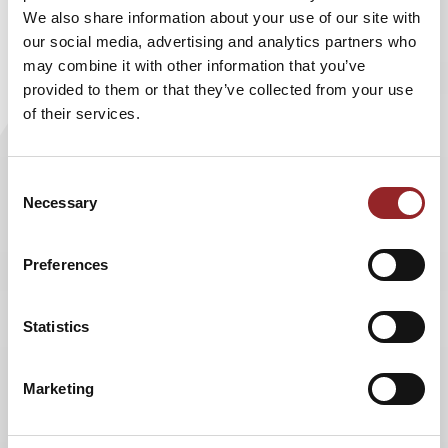
Beruf, aber auch privat, schon mal peinlich werden. Wie Sie
We also share information about your use of our site with
smart und sicher auftreten, indem Sie die wichtigsten
our social media, advertising and analytics partners who
Daten und Fakten stets im Gedächtnis parat haben, verrät
may combine it with other information that you’ve
Neurowissenschaftler und Gedächtnistrainer Dr. Boris
provided to them or that they’ve collected from your use
Nikolai Konrad in diesem Radiointerview.
of their services.
Der mehrfache Weltrekordhalter im Namen merken
erklärt, dass Namen erstmal nur Wörter sind, mit denen
Consent
wir keine Bedeutung verknüpfen. Daher empfiehlt der
Necessary
Selection
Gedächtnissportler eine spezielle Mnemotechnik,
mithilfe derer aus einem Namen (Vor- und Nachname)
Preferences
eine für unser Hirn leicht zu merkende Szene bzw. ein
sicheres Erinnerungsbild wird. Weiter stellt Konrad auch
Methoden vor, um sich Zahlen und andere Daten leichter
Statistics
zu merken.
Hören Sie das Interview
hier
.
Marketing