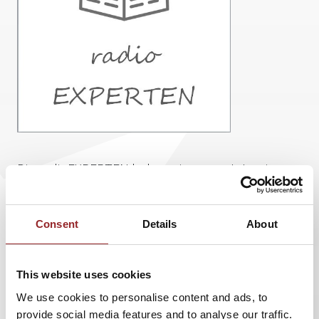
Die radioEXPERTEN haben ein neues Interview
mit 5 Sterne Redner
Dr. Boris N. Konra
d
veröffentlicht:
Consent
Details
About
"Mist, ich hab's vergessen" - Wie Sie sich Namen
und Daten besser merken
This website uses cookies
Sie haben die Person schon mal gesehen, aber können sich
We use cookies to personalise content and ads, to
partout nicht mehr an ihren Namen erinnern? Das kann im
provide social media features and to analyse our traffic.