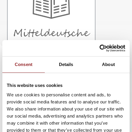
Consent
Details
About
Mit
5 Sterne Redner Dominique Görlitz
erschien
This website uses cookies
in der Mitteldeutschen Zeitung ein Wochenend-
We use cookies to personalise content and ads, to
Artikel:
Jäger der Vergangenheit
.
provide social media features and to analyse our traffic.
We also share information about your use of our site with
Bei seiner Expedition in den Pyramiden von Gizeh
our social media, advertising and analytics partners who
fand der Redner Eisenspuren und wertete diese
may combine it with other information that you’ve
als Hinterlassenschaft der Erbauer. Dominique
provided to them or that they’ve collected from your use