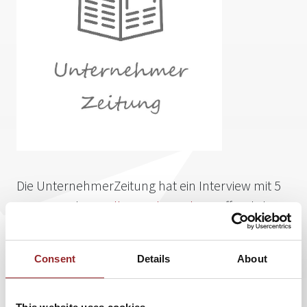
Die UnternehmerZeitung hat ein Interview mit 5
Sterne Rednerin
Ilka Piechowiak
veröffentlicht:
Vergleich macht unglücklich
Consent
Details
About
Im Berufsalltag und oft auch im Privatleben sehen wir uns
mit vielfältigen Herausforderungen und Aufgaben
konfrontiert. Wir gehen nach außen und geben allseits