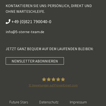
KONTAKTIEREN SIE UNS: PERSÖNLICH, DIREKT UND
OHNE WARTESCHLEIFE.
+49 (0)821 790040-0
info@
5-sterne-team.de
JETZT GANZ BEQUEM AUF DEM LAUFENDEN BLEIBEN:
NEWSLETTER ABONNIEREN
Kundenbewertungen und Erfahrungen zu
5 Sterne Redner
SEHR GUT
100%
91
Bewertungen auf ProvenExpert.com
Empfehlungen auf
5 Sterne Redner
ProvenExpert.com
4,89 / 5,00
Future Stars
Datenschutz
Impressum