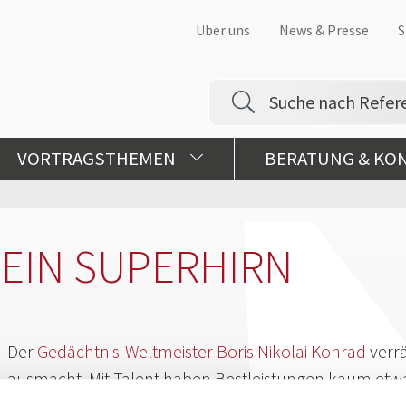
Über uns
News & Presse
S
VORTRAGSTHEMEN
BERATUNG & KO
 EIN SUPERHIRN
Der
Gedächtnis-Weltmeister Boris Nikolai Konrad
verrä
ausmacht. Mit Talent haben Bestleistungen kaum etwas 
und bleibt: Üben, Üben, Üben. Vertrauen Sie nicht zu 