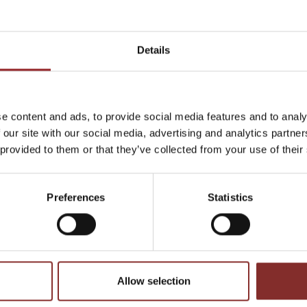
Hilfsmittel rät Gedächtnistrainer Boris Nikolai Konrad,
ausfallen. Wer aber seine beste Leistungen zeigen möc
Details
des Gehirns.
Nutzen Sie jetzt die Chance, im beruflichen und im privaten Umf
machen, indem Sie sich alle Namen merken.
e content and ads, to provide social media features and to analy
 our site with our social media, advertising and analytics partn
Lesen Sie mehr in dem unten angefügten PDF.
 provided to them or that they’ve collected from your use of their
ZURÜCK
Preferences
Statistics
Allow selection