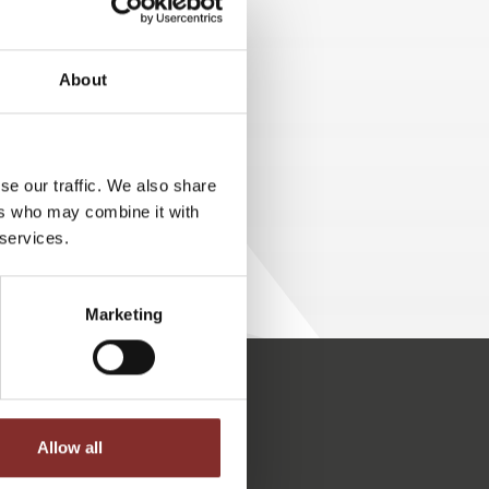
 denn es kann jederzeit
hte, benötigt das Training
About
eld sich einen postiven Name zu
se our traffic. We also share
ers who may combine it with
 services.
Marketing
Kundenbewertungen und Erfahrungen zu
5 Sterne Redner
Allow all
100%
SEHR GUT