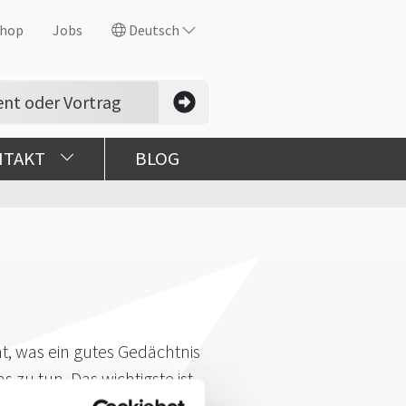
hop
Jobs
Deutsch
NTAKT
BLOG
t, was ein gutes Gedächtnis
zu tun. Das wichtigste ist
sehr auf elektronische