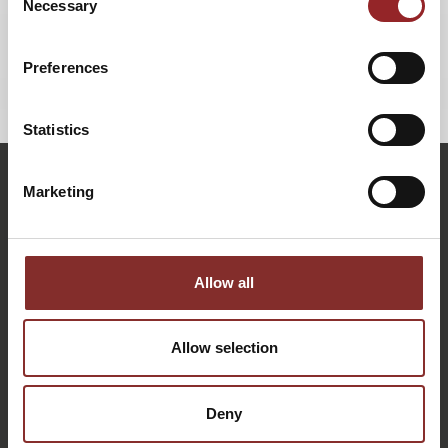
Necessary
Selection
Lesen Sie
hier
den kompletten Presseartikel.
Preferences
ZURÜCK
Statistics
Marketing
Allow all
Allow selection
KONTAKTIEREN SIE UNS: PERSÖNLICH, DIREKT UND
Deny
OHNE WARTESCHLEIFE.