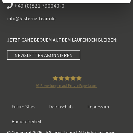
+49 (0)821 790040-0
info@
5-sterne-team.de
JETZT GANZ BEQUEM AUF DEM LAUFENDEN BLEIBEN:
NEWSLETTER ABONNIEREN
Kundenbewertungen und Erfahrungen zu
5 Sterne Redner
SEHR GUT
100%
91
Bewertungen auf ProvenExpert.com
Empfehlungen auf
5 Sterne Redner
ProvenExpert.com
4,89 / 5,00
Future Stars
Datenschutz
Impressum
46
55
Bewertungen auf
Bewertungen von 2
Barrierefreiheit
SEHR GUT
ProvenExpert.com
anderen Quellen
© Copyright 2026 | 5 Sterne Team | All rights reserved.