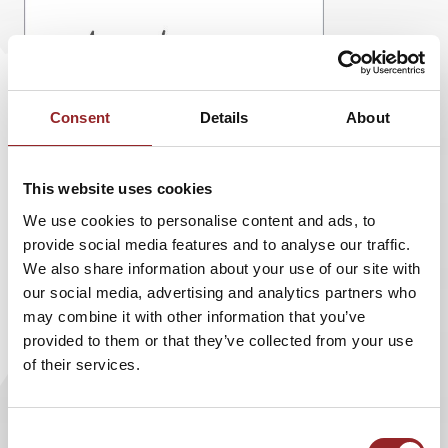
Consent
Details
About
This website uses cookies
Rola El-Halabi feiert ihr Comeback!
We use cookies to personalise content and ads, to
provide social media features and to analyse our traffic.
Am morgigen Samstag, den 12. Januar 2013, kehrt
Rola El-
We also share information about your use of our site with
Halabi
zurück in den Ring. Der Weltmeisterschaftskampf
our social media, advertising and analytics partners who
gegen die Deutsch-Italienierin Lucia Morelli wird in der
may combine it with other information that you’ve
Ratiopharm-Arena ausgetragen. Rola kommt fit und mit
provided to them or that they’ve collected from your use
neuer Kraft und Elan nach ihrem erschütternden Erlebnis
of their services.
wieder zurück. Die 5 Sterne Rednerin hat kürzlich auch ihr
eigenes
Buch "Stehaufmädchen"
raus gebracht, in dem sie
schildert, wie sie sich nach dem Attentat ihres Stiefvaters
Consent
zur Box-Weltmeisterschaft zurückkämpft.