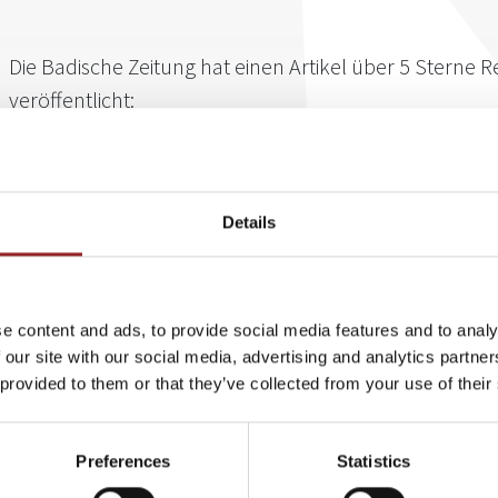
Die Badische Zeitung hat einen Artikel über 5 Sterne 
veröffentlicht:
Vortragreihe: Experten sprechen über Ernährung un
Gesundheit ist die Basis für alles, was wir machen. Leider nehmen w
Details
selbstverständlich an und muten unserem Körper zu viel zu. Die
Toxinen sowie Unfitness und -beweglichkeit. Um zu einer gesun
ist es wichtig zu erkennen, was man persönlich dazu braucht. D
für den anderen hinderlich oder schädlich sein. Im
Vortrag
am 7. J
e content and ads, to provide social media features and to analy
Sterne Redner Boris Schwarz über seine Strategie "Der Fettkiller
 our site with our social media, advertising and analytics partn
Werkzeug geschaffen, womit jeder seinen individuellen Ernährun
 provided to them or that they’ve collected from your use of their
kann, der ihn nicht nur kurzfristig ans Ziel führt, sondern dauer
Leistungsfähigkeit sorgt. Das Buch zum Vortrag finden Interess
Lesen Sie den Artikel
hier
.
Preferences
Statistics