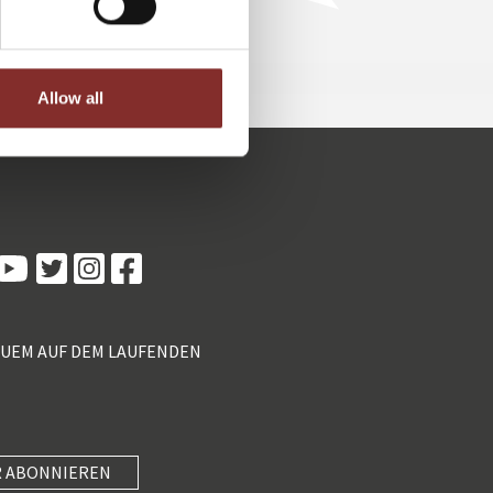
Allow all
Kundenbewertungen und Erfahrungen zu
5 Sterne Redner
100%
SEHR GUT
Empfehlungen auf
ProvenExpert.com
4,89 / 5,00
QUEM AUF DEM LAUFENDEN
55
46
Bewertungen von 2
Bewertungen auf
anderen Quellen
ProvenExpert.com
Blick aufs ProvenExpert-Profil werfen
 ABONNIEREN
SEHR GUT