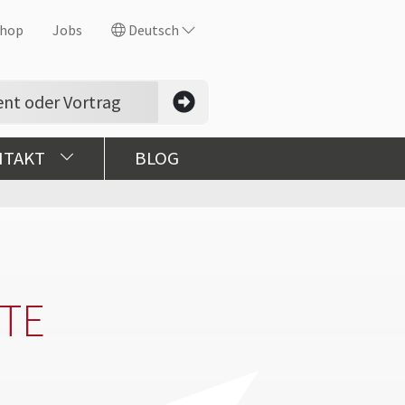
hop
Jobs
Deutsch
NTAKT
BLOG
TE