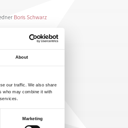
Redner
Boris Schwarz
d Gesundheit
ir sie viel zu oft als
About
 Folge: eine Zunahme an Gewicht,
den Lebensweise zurückzufinden,
enn was dem einen gut tut, kann
anuar 2020 in Freiburg spricht 5
se our traffic. We also share
-Code". Hiermit hat er ein
ers who may combine it with
gs- und Fitnessfahrplan finden
 services.
haft für Gesundheit und
ierte
hier.
Marketing