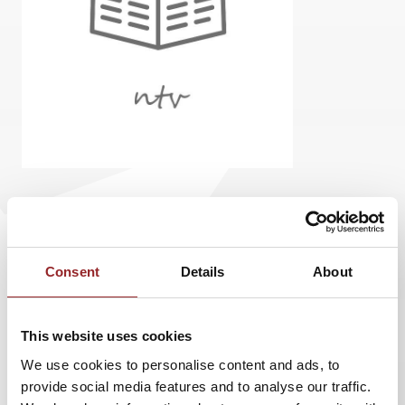
Das Nachrichtenportal ntv hat einen Artikel über
5 Sterne Redner
Arno Fischbacher
veröffentlicht:
Consent
Details
About
Wie die Stimme im Job helfen kann
5 Sterne Redner und Stimmexperte Arno Fischbacher gibt
This website uses cookies
in diesem Artikel hilfreiche Tipps, wie man die eigene
Stimme im Job wirksam einsetzen kann. Denn wenn
We use cookies to personalise content and ads, to
jemand spricht, hören wir zunächst auf den Klang seiner
provide social media features and to analyse our traffic.