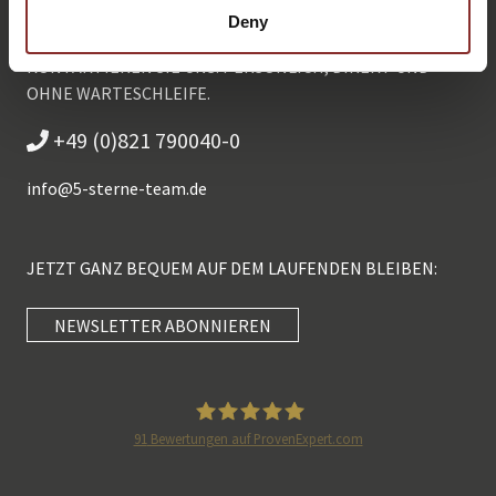
Deny
KONTAKTIEREN SIE UNS: PERSÖNLICH, DIREKT UND
OHNE WARTESCHLEIFE.
+49 (0)821 790040-0
info@
5-sterne-team.de
JETZT GANZ BEQUEM AUF DEM LAUFENDEN BLEIBEN:
NEWSLETTER ABONNIEREN
Kundenbewertungen und Erfahrungen zu
5 Sterne Redner
SEHR GUT
100%
91
Bewertungen auf ProvenExpert.com
Empfehlungen auf
5 Sterne Redner
ProvenExpert.com
4,89 / 5,00