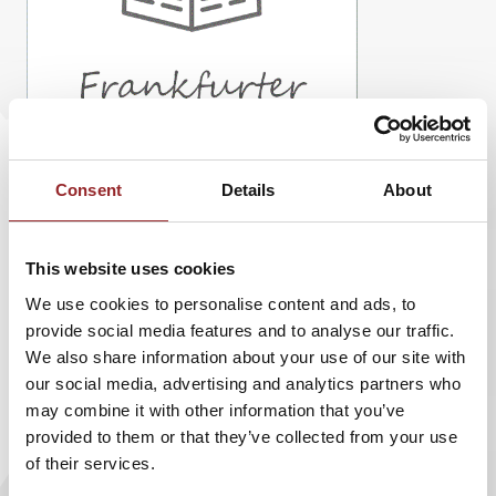
Consent
Details
About
Die Frankfurter Allgemeine Zeitung hat einen
This website uses cookies
Artikel mit
Zukunftsforscher Sven Gabor Janszky
We use cookies to personalise content and ads, to
veröffentlicht.
provide social media features and to analyse our traffic.
We also share information about your use of our site with
Wie Roboter in der Corona Krise helfen
our social media, advertising and analytics partners who
may combine it with other information that you’ve
Roboter unterstützen uns in Supermärkten, Laboren und
provided to them or that they’ve collected from your use
Krankenhäusern während der Corona Krise. Der große
of their services.
Vorteil: Bei Robotern kann man sich mit dem Corona Virus