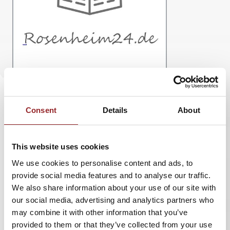
Consent
Details
About
Rosenheim - Einen Gast mit Zukunftsblick
empfing die Rosenheimer Sparkasse im Aiblinger
This website uses cookies
Kurhaus. Am Veranstaltungsabend nahm man
We use cookies to personalise content and ads, to
die Kriesenbrille ab.
provide social media features and to analyse our traffic.
We also share information about your use of our site with
Deutschlands innovativster Trendforscher und 5
our social media, advertising and analytics partners who
Sterne Redner
Sven Gabor Janszky
hielt einen
may combine it with other information that you’ve
Gastvortrag bei der Rosenheimer Sparkasse im
provided to them or that they’ve collected from your use