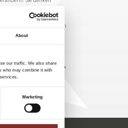
r unbewusst, aber immer mit
e Märkte entdeckt, ganze
en verdient und mit eigenen
About
bor Janszky
hat die zehn
 Branchen beobachtet. In seinem
e Welt verändern“
beschreibt er
se our traffic. We also share
m Artikel (siehe PDF) für Wissen +
ers who may combine it with
Rulebreaker werden kann.
 services.
lb einsehen.
Marketing