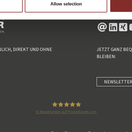
Allow selection
NLICH, DIREKT UND OHNE
JETZT GANZ BE
BLEIBEN:
NEWSLETTER
91
Bewertungen auf ProvenExpert.com
5 Sterne Redner