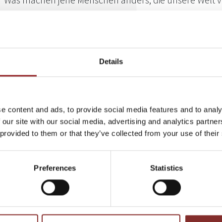
anders! Sie suchen nach Regeln, die sie bewusst ode
Leidenschaft verletzen. Diese Rulebreaker haben neu
Branchen an den Rand des Abgrunds gebracht, Million
Händen unsere Welt verändert.
Details
Der 5 Sterne Redner, Trendforscher und Strategie-Coach
Sven Ga
interessantesten deutschsprachigen Rulebreaker verschiedener
neuen Buch
„Rulebreaker – Wie Menschen denken, deren Ideen di
e content and ads, to provide social media features and to analy
deren Erfolgsstrategien der zerstörerischen Innovation. In seine
 our site with our social media, advertising and analytics partn
Karriere beschreibt Sven Gabor Janszky, wie jeder von uns zum 
 provided to them or that they’ve collected from your use of their
Den Original-Presseartikel können Sie in der PDF-Datei unterha
Preferences
Statistics
ZURÜCK