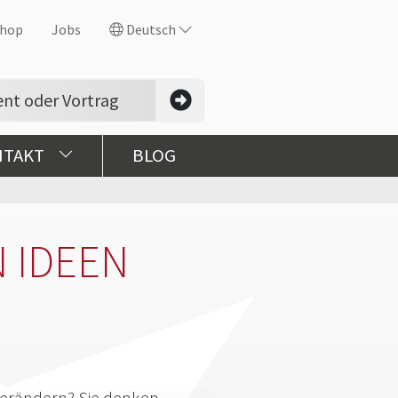
hop
Jobs
Deutsch
NTAKT
BLOG
 IDEEN
verändern? Sie denken