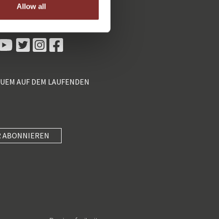
Allow all
Kundenbewertungen und Erfahrungen zu
5 Sterne Redner
100%
SEHR GUT
Empfehlungen auf
ProvenExpert.com
4,89 / 5,00
QUEM AUF DEM LAUFENDEN
55
46
Bewertungen von 2
Bewertungen auf
anderen Quellen
ProvenExpert.com
Blick aufs ProvenExpert-Profil werfen
 ABONNIEREN
SEHR GUT
Anonym
4
Unterhaltung mit Know-how und wertvollen
5 Sterne Redner
(3 Quellen)
Impulsen paaren, in kompakte 40 Minuten
packen und am Nachmittag mi...
101 Kundenbewertungen
Authentizität
23.7.2026