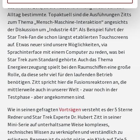
das in einer Zeit, da die Rassentrennung in den USA den
Alltag bestimmte. Topaktuell sind die Ausführungen Zitts
zum Thema „Mensch-Maschine-Interaktion“ angesichts
der Diskussion um „Industrie 4.0“. Als Beispiel führt der
Star Trek-Fan die schon längst etablierten Touchscreens
auf. Etwas neuer sind unsere Möglichkeiten, via
Sprachinterface mit einem Computer zu reden, was bei
Star Trek zum Standard gehörte. Auch das Thema
Energieerzeugung spielt bei den Raumschiffen eine große
Rolle, da diese sehr viel für den laufenden Betrieb
benötigen. Zitt spricht hier die Fusionsreaktoren an, die
mittlerweile auch in unserer Welt - zwar noch in der
Testphase - aber angekommen sind.
Wie in seinen gefragten
Vorträgen
versteht es der 5 Sterne
Redner und Star Trek Experte Dr. Hubert Zitt in seiner
Mini-Serie auf unterhaltsame Weise komplexes,
technisches Wissen zu verknüpfen und verständlich zu
erläutern. Beamen ist da nicht nötig, ein Klick auf Tele 5