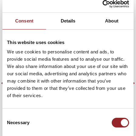
attraktiv macht
Consent
Details
About
Unternehmer und 5 Sterne Redner Samir Ayoub nimmt
W
sein Publikum mit auf eine faszinierende Reise in die Welt
U
der zukunftsfähigen Arbeitswelten. Der Keynote Speaker
i
This website uses cookies
beleuchtet die entscheidenden Aspekte, die eine
i
Arbeitsumgebung nicht nur effizient, sondern auch
s
We use cookies to personalise content and ads, to
menschlich machen: Sinn und Sinnstiftung, Organisation,
A
provide social media features and to analyse our traffic.
Technologie und Raum.
We also share information about your use of our site with
Z
our social media, advertising and analytics partners who
Zum Vortrag
may combine it with other information that you’ve
provided to them or that they’ve collected from your use
of their services.
Consent
Necessary
Selection