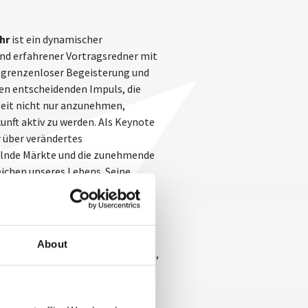
uhr
ist ein dynamischer
d erfahrener Vortragsredner mit
t grenzenloser Begeisterung und
den entscheidenden Impuls, die
eit nicht nur anzunehmen,
unft aktiv zu werden. Als Keynote
 über verändertes
elnde Märkte und die zunehmende
eichen unseres Lebens. Seine
schen in ihrem beruflichen
d sie vom Know-how zum Do-how
wie mutiges Handeln und die
 zu mehr Erfolg im Business
About
 es, die richtigen Worte zu finden,
en und zu motivieren, ihre
 Ziele zu erreichen. Andreas Buhr
ner, wenn es darum geht,