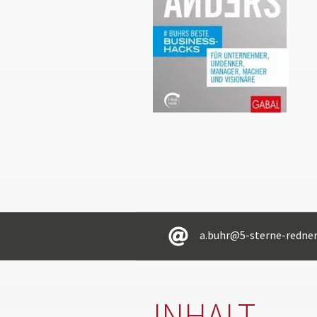
a.buhr@5-sterne-redner
INHALT