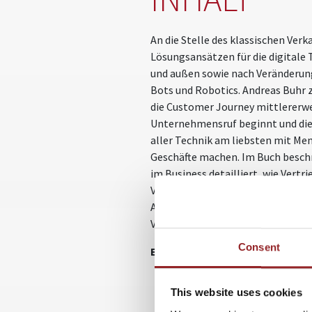
An die Stelle des klassischen Ver
Lösungsansätzen für die digitale
und außen sowie nach Veränderun
Bots und Robotics. Andreas Buhr z
die Customer Journey mittlererwe
Unternehmensruf beginnt und die
aller Technik am liebsten mit Me
Geschäfte machen. Im Buch beschr
im Business detailliert, wie Vertr
Veränderungen am besten begegn
Autor auch auf die neuen Aufgabe
Vertrieb ein.
Consent
Eine Leseprobe finden Sie
hier
.
This website uses cookies