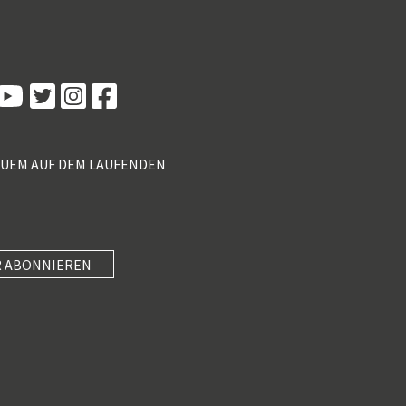
Kundenbewertungen und Erfahrungen zu
5 Sterne Redner
100%
SEHR GUT
Empfehlungen auf
ProvenExpert.com
4,89 / 5,00
QUEM AUF DEM LAUFENDEN
55
46
Bewertungen von 2
Bewertungen auf
anderen Quellen
ProvenExpert.com
Blick aufs ProvenExpert-Profil werfen
 ABONNIEREN
SEHR GUT
Anonym
4
Unterhaltung mit Know-how und wertvollen
5 Sterne Redner
(3 Quellen)
Impulsen paaren, in kompakte 40 Minuten
packen und am Nachmittag mi...
101 Kundenbewertungen
Authentizität
23.7.2026