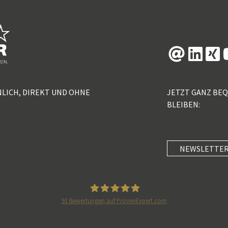
NLICH, DIREKT UND OHNE
JETZT GANZ BE
BLEIBEN:
NEWSLETTER
91
Bewertungen auf ProvenExpert.com
5 Sterne Redner