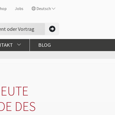
hop
Jobs
Deutsch
NTAKT
BLOG
HEUTE
DE DES