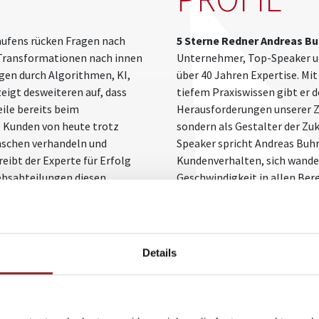
kaufens rücken Fragen nach
5 Sterne Redner Andreas B
 Transformationen nach innen
Unternehmer, Top-Speaker un
gen durch Algorithmen, KI,
über 40 Jahren Expertise. Mi
eigt desweiteren auf, dass
tiefem Praxiswissen gibt er 
ile bereits beim
Herausforderungen unserer Z
 Kunden von heute trotz
sondern als Gestalter der Zuk
nschen verhandeln und
Speaker spricht Andreas Buhr
eibt der Experte für Erfolg
Kundenverhalten, sich wand
iebsabteilungen diesen
Geschwindigkeit in allen Ber
en können. Dabei geht der
Leidenschaft liegt darin, Men
n für Führungskräfte im
Handeln voranzubringen un
zu bewegen. Buhr zeigt auf, 
Bereitschaft zur Veränderung
Details
führen. Als Redner versteht er
um sein Publikum zu inspirier
beruflichen und persönlichen
ist der perfekte Vortragsred