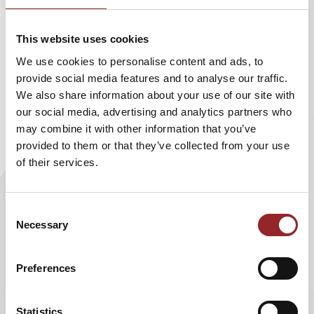
sondern durch Lernbereitschaft und mentale Flexibilität.
This website uses cookies
Der Kern des Vortrags ist eine kraftvolle Botschaft:
„Ich kann es.“
We use cookies to personalise content and ads, to
Ich kann mit KI arbeiten.
provide social media features and to analyse our traffic.
Ich kann neue Fähigkeiten entwickeln.
We also share information about your use of our site with
Ich kann Technologie aktiv für mich nutzen.
our social media, advertising and analytics partners who
may combine it with other information that you’ve
Der Nutzen für Unternehmen liegt klar auf der Hand:
provided to them or that they’ve collected from your use
weniger Angst, mehr Orientierung, höhere
of their services.
Veränderungsbereitschaft und stärkere
Eigenverantwortung im Umgang mit technologischen
Entwicklungen. Statt reaktivem Druck entsteht proaktive
Consent
Gestaltungskraft.
Necessary
Selection
Diese Keynote schafft Klarheit im KI-Diskurs – und stärkt
Menschen darin, Zukunft nicht zu fürchten, sondern sie
Preferences
bewusst mitzugestalten.
Statistics