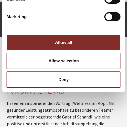
g.schandl@5-sterne-redner.de
Marketing
+49 (0)821 790040-10
Gabriel Schandl anfragen
Allow all
WEITERE VORTRÄGE VON GABRIEL
Allow selection
SCHANDL
Deny
WELLNESS IM KOPF. NEUES DENKEN
FÜR STARKE TEAMS
In seinem inspirierenden Vortrag „Wellness im Kopf. Mit
U
gesunder Leistungsatmosphäre zu besonderen Teams“
N
vermittelt der begeisternde Gabriel Schandl, wie eine
U
positive und unterstützende Arbeitsumgebung die
u