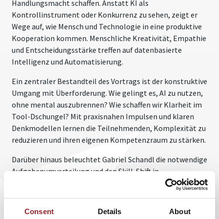
Handlungsmacht schaffen. Anstatt KI als
Kontrollinstrument oder Konkurrenz zu sehen, zeigt er
Wege auf, wie Mensch und Technologie in eine produktive
Kooperation kommen. Menschliche Kreativität, Empathie
und Entscheidungsstärke treffen auf datenbasierte
Intelligenz und Automatisierung.
Ein zentraler Bestandteil des Vortrags ist der konstruktive
Umgang mit Überforderung. Wie gelingt es, AI zu nutzen,
ohne mental auszubrennen? Wie schaffen wir Klarheit im
Tool-Dschungel? Mit praxisnahen Impulsen und klaren
Denkmodellen lernen die Teilnehmenden, Komplexität zu
reduzieren und ihren eigenen Kompetenzraum zu stärken.
Darüber hinaus beleuchtet Gabriel Schandl die notwendige
Aufgabenumverteilung und den Skill-Shift in
Organisationen. Wenn Routinetätigkeiten automatisiert
werden, entstehen neue Rollen: strategischer denken,
kreativer handeln, stärker kommunizieren.
Consent
Details
About
Zukunftssicherheit entsteht nicht durch Festhalten –