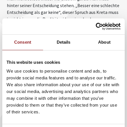
hinter seiner Entscheidung stehen. „Besser eine schlechte
Entscheidung als gar keine“, dieser Spruch aus Kreta muss
ja nicht immer die Realität widerspiegeln, denn
Entscheidungen können durchaus positiv sein, wenn sie
gut durchdacht sind.
Consent
Details
About
Fussball-Experte Knut Kircher, ehemaliger Bundesliga-
Schiedsrichter und Fifa-Referee, zeigt in seinem
begeisternden Vortrag mit bewegten Bildern, vielen
This website uses cookies
Beispielen aus der Praxis und Erlebnisberichten, wie sich
Entscheidungen auswirken können. Der begeisternde
We use cookies to personalise content and ads, to
Redner selbst schafft zum Beispiel den Dreierspagat
provide social media features and to analyse our traffic.
zwischen Familie, Beruf und Hobby. Er muss sich also stets
We also share information about your use of our site with
aufs Neue entscheiden, wann er welchen Bereich
our social media, advertising and analytics partners who
priorisiert.
may combine it with other information that you’ve
provided to them or that they’ve collected from your use
Denn gerade im Fußball sind Entscheidungen oft innerhalb
of their services.
von Sekunden zu treffen, die unter Umständen nicht auf
den Zuspruch aller treffen. Doch die Randbedingungen im