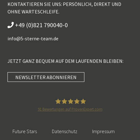
KONTAKTIEREN SIE UNS: PERSÖNLICH, DIREKT UND
OHNE WARTESCHLEIFE.
+49 (0)821 790040-0
info@
5-sterne-team.de
JETZT GANZ BEQUEM AUF DEM LAUFENDEN BLEIBEN:
NEWSLETTER ABONNIEREN
Kundenbewertungen und Erfahrungen zu
5 Sterne Redner
SEHR GUT
100%
91
Bewertungen auf ProvenExpert.com
Empfehlungen auf
5 Sterne Redner
ProvenExpert.com
4,89 / 5,00
Future Stars
Datenschutz
Impressum
46
55