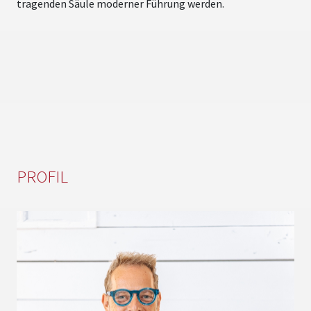
n
tragenden Säule moderner Führung werden.
g
u
R
PROFIL