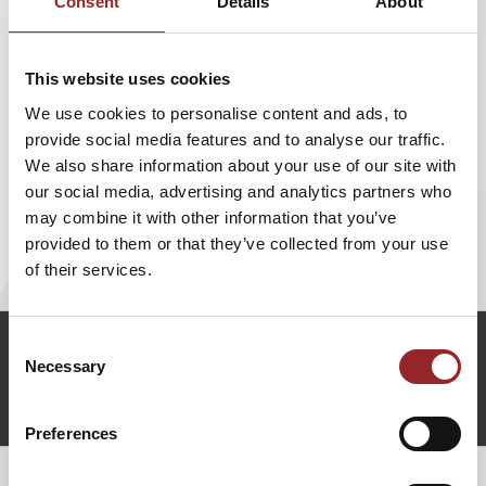
Consent
Details
About
✔ Veränderungsimpulse werden spürbar
✔ Ihr Event hebt sich deutlich von klassischen Formaten
ab
This website uses cookies
We use cookies to personalise content and ads, to
Premiere auf der Mein Schiff von TUI Cruises und Mercedes-
provide social media features and to analyse our traffic.
Benz in Sindelfingen.
We also share information about your use of our site with
Wenn Sie für Ihr Event kein Standardprogramm suchen,
our social media, advertising and analytics partners who
sondern einen Moment schaffen möchten, über den Ihre
may combine it with other information that you’ve
Gäste noch Wochen später sprechen, ist dieses Format
provided to them or that they’ve collected from your use
eine außergewöhnliche Wahl.
of their services.
Consent
n.graeter@5-sterne-redner.de
Necessary
Selection
+49 (0)821 790040-10
Norman Gräter anfragen
Preferences