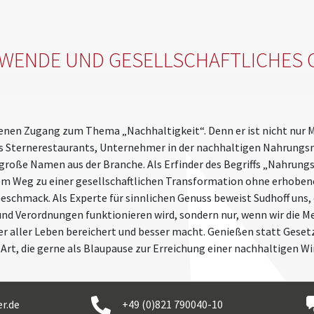
WENDE UND GESELLSCHAFTLICHES 
enen Zugang zum Thema „Nachhaltigkeit“. Denn er ist nicht nur Mu
s Sternerestaurants, Unternehmer in der nachhaltigen Nahrungsm
 große Namen aus der Branche. Als Erfinder des Begriffs „Nahrung
em Weg zu einer gesellschaftlichen Transformation ohne erhobe
schmack. Als Experte für sinnlichen Genuss beweist Sudhoff uns, 
d Verordnungen funktionieren wird, sondern nur, wenn wir die M
r aller Leben bereichert und besser macht. Genießen statt Gesetz
t, die gerne als Blaupause zur Erreichung einer nachhaltigen Wir
r.de
+49 (0)821 790040-10