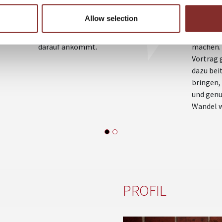
mitreißenden Vortrag Kitchen Jazz, wie
Plan. Mal
Allow selection
enschen
man in Unternehmen richtig plant, kreativ
Zutat. D
a
ist und vor allem improvisiert, wenn es
wagemuti
darauf ankommt.
machen. 
Vortrag 
dazu beit
bringen,
und genu
Wandel w
PROFIL