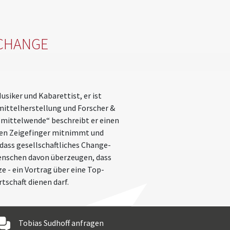
CHANGE
siker und Kabarettist, er ist
ittelherstellung und Forscher &
smittelwende“ beschreibt er einen
nen Zeigefinger mitnimmt und
dass gesellschaftliches Change-
enschen davon überzeugen, dass
e - ein Vortrag über eine Top-
tschaft dienen darf.
Tobias Sudhoff anfragen