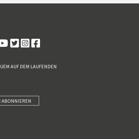
Kundenbewertungen und Erfahrungen zu
5 Sterne Redner
100%
SEHR GUT
Empfehlungen auf
ProvenExpert.com
4,89 / 5,00
QUEM AUF DEM LAUFENDEN
55
46
Bewertungen von 2
Bewertungen auf
anderen Quellen
ProvenExpert.com
Blick aufs ProvenExpert-Profil werfen
 ABONNIEREN
SEHR GUT
Anonym
4
Unterhaltung mit Know-how und wertvollen
5 Sterne Redner
(3 Quellen)
Impulsen paaren, in kompakte 40 Minuten
packen und am Nachmittag mi...
101 Kundenbewertungen