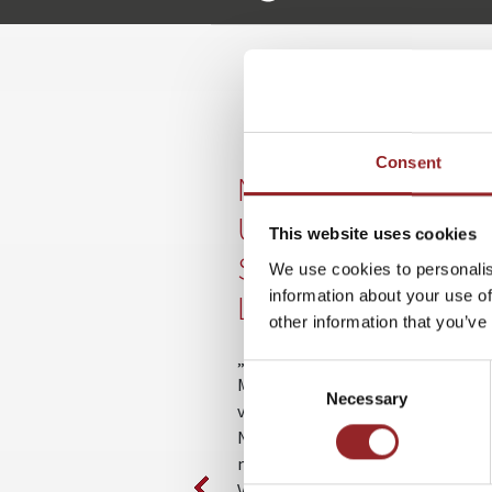
WE
Consent
NACHHALTIGKEIT:
UNTERNEHMEN V
This website uses cookies
STERNEKÖCHEN
We use cookies to personalis
information about your use of
LERNEN KÖNNEN
other information that you’ve
„Du bist, was du isst“ – in Zeiten 
Consent
Massentierhaltung, übermäßigem
Necessary
Selection
von Antibiotika und Düngemitteln
Nahrungsmittelindustrie oder eth
moralisch fragwürdigen Herstell
Verarbeitungsmethoden bei der