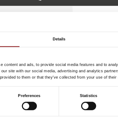
ITERE VORTRÄGE VON TOBIAS SUDH
Details
 WAS
KITCHEN JAZZ:
KOC
ON
KOCHEN HEISST K
DUR
REATIV SEIN UND I
e content and ads, to provide social media features and to analy
Kochen i
 our site with our social media, advertising and analytics partn
MPROVISIEREN
heilen, 
 provided to them or that they’ve collected from your use of their
Freude u
von
Wenn Töpfe und Pfannen klappern, der
Tobias S
 Einsatz
Kessel pfeift, alles drunter und drüber geht
Genuss, 
Preferences
Statistics
 in der
und trotzdem am Ende eine die Sinne
Wandel, d
isch und
erfreuende Köstlichkeit kredenzt wird,
Sterne R
ungs- und
dann zeigt Tobias Sudhoff, Koch, Musiker
lebendig
und 5 Sterne Redner mit seinem
rasch. K