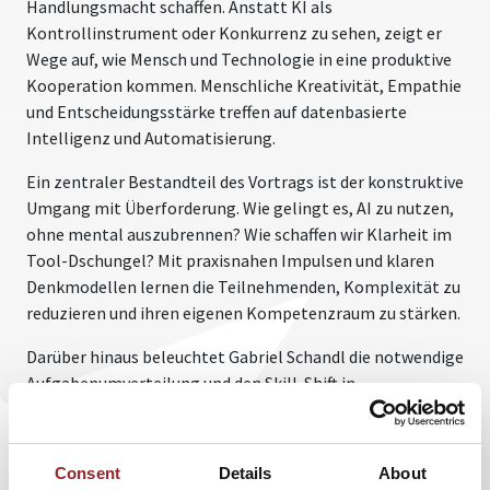
Handlungsmacht schaffen. Anstatt KI als
Kontrollinstrument oder Konkurrenz zu sehen, zeigt er
Wege auf, wie Mensch und Technologie in eine produktive
Kooperation kommen. Menschliche Kreativität, Empathie
und Entscheidungsstärke treffen auf datenbasierte
Intelligenz und Automatisierung.
Ein zentraler Bestandteil des Vortrags ist der konstruktive
Umgang mit Überforderung. Wie gelingt es, AI zu nutzen,
ohne mental auszubrennen? Wie schaffen wir Klarheit im
Tool-Dschungel? Mit praxisnahen Impulsen und klaren
Denkmodellen lernen die Teilnehmenden, Komplexität zu
reduzieren und ihren eigenen Kompetenzraum zu stärken.
Darüber hinaus beleuchtet Gabriel Schandl die notwendige
Aufgabenumverteilung und den Skill-Shift in
Organisationen. Wenn Routinetätigkeiten automatisiert
werden, entstehen neue Rollen: strategischer denken,
kreativer handeln, stärker kommunizieren.
Consent
Details
About
Zukunftssicherheit entsteht nicht durch Festhalten –