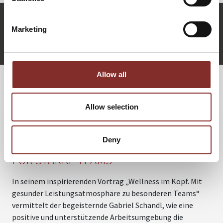
g.schandl@5-sterne-redner.de
Marketing
+49 (0)821 790040-10
Gabriel Schandl anfragen
Allow all
WEITERE VORTRÄGE VON GABRIEL
Allow selection
SCHANDL
Deny
WELLNESS IM KOPF. NEUES DENKEN
FÜR STARKE TEAMS
In seinem inspirierenden Vortrag „Wellness im Kopf. Mit
U
gesunder Leistungsatmosphäre zu besonderen Teams“
N
vermittelt der begeisternde Gabriel Schandl, wie eine
U
positive und unterstützende Arbeitsumgebung die
u