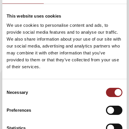
sondern durch Lernbereitschaft und mentale Flexibilität.
This website uses cookies
Der Kern des Vortrags ist eine kraftvolle Botschaft:
„Ich kann es.“
We use cookies to personalise content and ads, to
Ich kann mit KI arbeiten.
provide social media features and to analyse our traffic.
Ich kann neue Fähigkeiten entwickeln.
We also share information about your use of our site with
Ich kann Technologie aktiv für mich nutzen.
our social media, advertising and analytics partners who
may combine it with other information that you’ve
Der Nutzen für Unternehmen liegt klar auf der Hand:
provided to them or that they’ve collected from your use
weniger Angst, mehr Orientierung, höhere
of their services.
Veränderungsbereitschaft und stärkere
Eigenverantwortung im Umgang mit technologischen
Entwicklungen. Statt reaktivem Druck entsteht proaktive
Consent
Gestaltungskraft.
Necessary
Selection
Diese Keynote schafft Klarheit im KI-Diskurs – und stärkt
Menschen darin, Zukunft nicht zu fürchten, sondern sie
Preferences
bewusst mitzugestalten.
Statistics