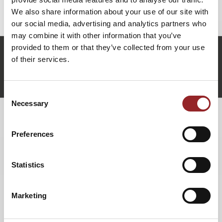
Denkblockaden aufzulösen und wieder mit Spaß an die
We also share information about your use of our site with
Dinge heranzugehen!
our social media, advertising and analytics partners who
may combine it with other information that you’ve
provided to them or that they’ve collected from your use
i.rudolph@5-sterne-redner.de
of their services.
+49 (0)821 790040-10
Ina Rudolph anfragen
Consent
Necessary
Selection
WEITERE VORTRÄGE VON INA
Preferences
RUDOLPH
Statistics
LEBE DEIN EIGENES DREHBUCH
Marketing
5 Sterne Rednerin Ina Rudolph hat sich nie mit nur einer
S
Sache zufrieden gegeben, sondern schon immer viele
G