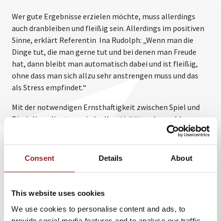
Wer gute Ergebnisse erzielen möchte, muss allerdings
auch dranbleiben und fleißig sein. Allerdings im positiven
Sinne, erklärt Referentin Ina Rudolph: „Wenn man die
Dinge tut, die man gerne tut und bei denen man Freude
hat, dann bleibt man automatisch dabei und ist fleißig,
ohne dass man sich allzu sehr anstrengen muss und das
als Stress empfindet.“
Mit der notwendigen Ernsthaftigkeit zwischen Spiel und
Disziplin gelingt es, wieder Kreativität und neue Ideen
freizusetzen. Wer motiviert ist, seinem Können und seinen
Talenten vertraut, ist stark in dem, was er tut. Er strahlt
dies aus und gelangt zu neuen, professionellen
Consent
Details
About
Ergebnissen. Das Motto lautet dann endlich wieder: „Yes, I
can!“
This website uses cookies
Lassen Sie sich von 5 Sterne Rednerin Ina Rudolph zu
We use cookies to personalise content and ads, to
Innovationen inspirieren! Lassen Sie sich ermutigen,
provide social media features and to analyse our traffic.