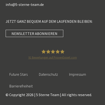
info@
5-sterne-team.de
JETZT GANZ BEQUEM AUF DEM LAUFENDEN BLEIBEN:
NEWSLETTER ABONNIEREN
Kundenbewertungen und Erfahrungen zu
5 Sterne Redner
SEHR GUT
100%
91
Bewertungen auf ProvenExpert.com
Empfehlungen auf
5 Sterne Redner
ProvenExpert.com
4,89 / 5,00
Future Stars
Datenschutz
Impressum
46
55
Bewertungen auf
Bewertungen von 2
Barrierefreiheit
SEHR GUT
ProvenExpert.com
anderen Quellen
© Copyright 2026 | 5 Sterne Team | All rights reserved.
101 Kundenbewertungen
Blick aufs ProvenExpert-Profil werfen
Authentizität