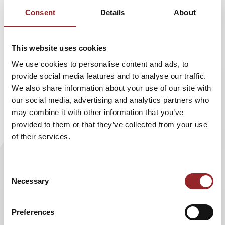
nutzen“
.
Consent
Details
About
Der erfolgreiche Geschäftsmann und Change Experte
This website uses cookies
nimmt in seinem Impuls-Vortrag den Zuhörern die Angst
We use cookies to personalise content and ads, to
vorm Scheitern und macht Mut, sich auf Veränderungen
provide social media features and to analyse our traffic.
einzulassen und Vorhaben endlich anzupacken. Wie das
We also share information about your use of our site with
geht, erklärt der erfahrene Keynote Speaker Ilja
our social media, advertising and analytics partners who
Grzeskowitz praxisnah und persönlich. Denn auch er war
may combine it with other information that you’ve
als Unternehmer immer wieder mit tiefgreifenden
provided to them or that they’ve collected from your use
Veränderungen wie etwa Umstrukturierungen oder
of their services.
Personalabbau konfrontiert. Doch er fand einen Weg, die
Chancen solcher Veränderungen zu nutzen und dafür
Mitarbeiter immer wieder aufs Neue zu motivieren – auch
Consent
in schwierigen Zeiten. Diese Berufserfahrung macht Ilja
Necessary
Selection
Grzeskowitz zu einem gefragten Vortragsredner, der es
versteht, sein Publikum zu begeistern und zu motivieren.
Preferences
Bei seiner Präsentation zeigt der 5 Sterne Redner