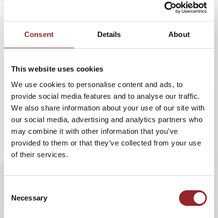
Sanitäranlagen ausstattet. 5 Sterne Redner
Dominic Multerer
unterstützt die Stiftung als
Marketingexperte.
Consent
Details
About
This website uses cookies
Mit Rat und Tat stehtDominic Multerer der Neven Subotic
We use cookies to personalise content and ads, to
Stiftung zur Seite: Er gibt gezielteMarketingimpulse,
provide social media features and to analyse our traffic.
indem er Ideen, Konzepte und Strategien erarbeitet.
We also share information about your use of our site with
Dabeibringt der junge und kreative Querdenker seine
our social media, advertising and analytics partners who
langjährige Erfahrung alsMarketingberater ein. Bereits
may combine it with other information that you’ve
mit 16 Jahren startete er seine Karriere als
provided to them or that they’ve collected from your use
Marketingchefeines internationalen Konzerns,
of their services.
inzwischen berät und begleitet Multerer
Unternehmenweltweit bei Veränderungs- und
Marketingprozessen. Sein Talent, neue Trends
Consent
zuentdecken und Marken danach zu positionieren,
Necessary
Selection
vermittelt er als erfolgreicher Referentund
Keynotespeaker in seinen
Vorträgen
.