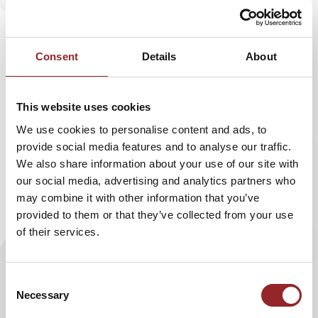
Deutschen Fußballbundes. 5 Sterne Redner
Stefan Kuntz
, U-21-Trainer und Europameister
von 1996, sprach Hansi Flick nach dem
Consent
Details
About
plötzlichen Rücktritt seine höchste Anerkennung
aus: "Ich bedauere die Entscheidung von Hansi,
kann aber verstehen, wenn er aus familiären
This website uses cookies
Gründen in Zukunft kürzer treten möchte. Er hat
We use cookies to personalise content and ads, to
provide social media features and to analyse our traffic.
in den letzten Jahren für den deutschen Fußball
We also share information about your use of our site with
sehr viel getan und es war überragend, mit ihm
our social media, advertising and analytics partners who
zusammenzuarbeiten.“
may combine it with other information that you’ve
provided to them or that they’ve collected from your use
of their services.
Flick braucht nach eigenen Worten eine berufliche Auszeit
und bedankte sich für das Verständnis des DFB. Der
Consent
scheidende Sportdirektor war neben Bundestrainer
Necessary
Selection
Joachim Löw, Torwart-Trainer Andreas Köpke und