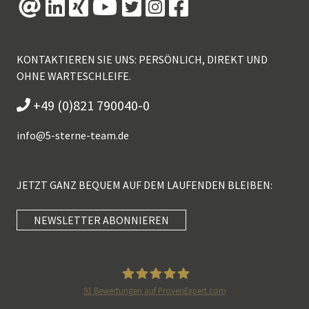
KONTAKTIEREN SIE UNS: PERSÖNLICH, DIREKT UND
OHNE WARTESCHLEIFE.
+49 (0)821 790040-0
info@
5-sterne-team.de
JETZT GANZ BEQUEM AUF DEM LAUFENDEN BLEIBEN:
NEWSLETTER ABONNIEREN
Kundenbewertungen und Erfahrungen zu
5 Sterne Redner
SEHR GUT
100%
91
Bewertungen auf ProvenExpert.com
Empfehlungen auf