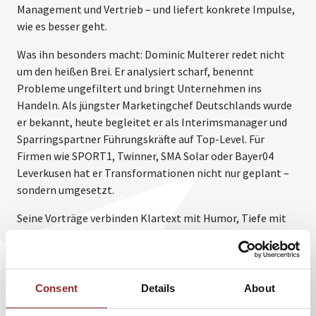
Management und Vertrieb – und liefert konkrete Impulse,
wie es besser geht.
Was ihn besonders macht: Dominic Multerer redet nicht
um den heißen Brei. Er analysiert scharf, benennt
Probleme ungefiltert und bringt Unternehmen ins
Handeln. Als jüngster Marketingchef Deutschlands wurde
er bekannt, heute begleitet er als Interimsmanager und
Sparringspartner Führungskräfte auf Top-Level. Für
Firmen wie SPORT1, Twinner, SMA Solar oder Bayer04
Leverkusen hat er Transformationen nicht nur geplant –
sondern umgesetzt.
Seine Vorträge verbinden Klartext mit Humor, Tiefe mit
Tempo und Strategie mit Wirkung. Unternehmen, die
Dominic Multerer buchen, holen sich einen Impulsgeber
mit echter Umsetzungserfahrung – und einen Redner, der
nicht nur inspiriert, sondern Veränderung nachhaltig in
Consent
Details
About
Gang setzt.