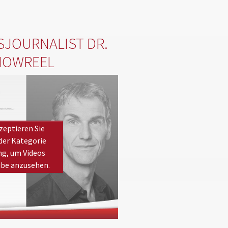
JOURNALIST DR.
HOWREEL
zeptieren Sie
der Kategorie
ng, um Videos
ube anzusehen.
kies
to view this YouTube content.