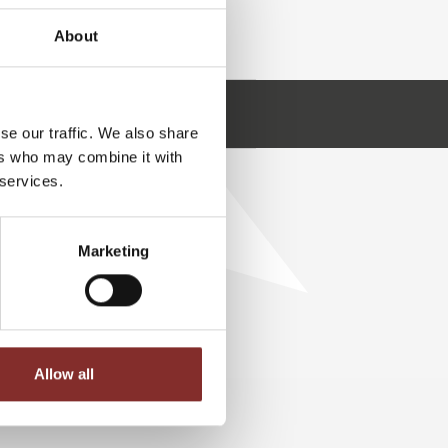
ssenschaftsjournalist, an welchen
en Sie sich sparen sollten.
About
Sascha Ott anfragen
se our traffic. We also share
ers who may combine it with
 services.
T
Marketing
Allow all