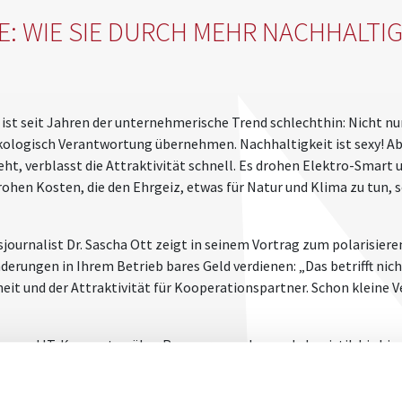
E: WIE SIE DURCH MEHR NACHHALTIG
 ist seit Jahren der unternehmerische Trend schlechthin: Nicht nu
ologisch Verantwortung übernehmen. Nachhaltigkeit ist sexy! Ab
ht, verblasst die Attraktivität schnell. Es drohen Elektro-Smart
rohen Kosten, die den Ehrgeiz, etwas für Natur und Klima zu tun, 
journalist Dr. Sascha Ott zeigt in seinem Vortrag zum polarisie
derungen in Ihrem Betrieb bares Geld verdienen: „Das betrifft ni
heit und der Attraktivität für Kooperationspartner. Schon kleine
 und IT-Konzepten über Ressourcen schonende Logistik bis hin z
t Ihres Teams. „Sie müssen nicht gleich Schafe für die Grünflächen
eine Kapselmaschine rausschmeißen, spart Ihnen im Jahr gut 5.000