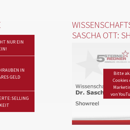
E
WISSENSCHAFTS
SASCHA OTT: S
HT NUR EIN
IN!
HRAUBEN IN
Bitte ak
RES GELD
Cookies 
Marketi
von YouT
RTE: SELLING
KEIT
Please
accept marketing coo