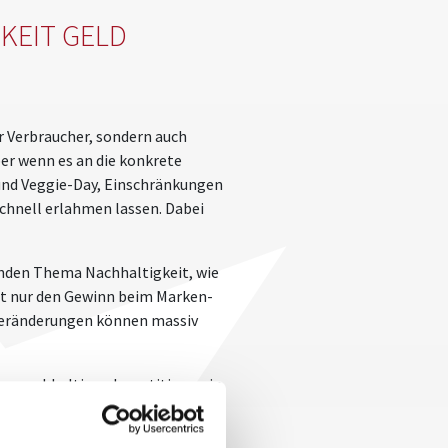
KEIT GELD
r Verbraucher, sondern auch
er wenn es an die konkrete
 und Veggie-Day, Einschränkungen
schnell erlahmen lassen. Dabei
renden Thema Nachhaltigkeit, wie
cht nur den Gewinn beim Marken-
 Veränderungen können massiv
u nachhaltigen Investitionen in
 anschaffen“, betont Ott: „Jeder
 Euro — und der Kaffee schmeckt