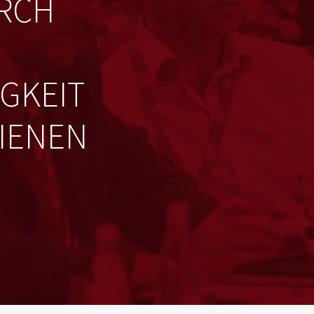
URCH
GKEIT
IENEN