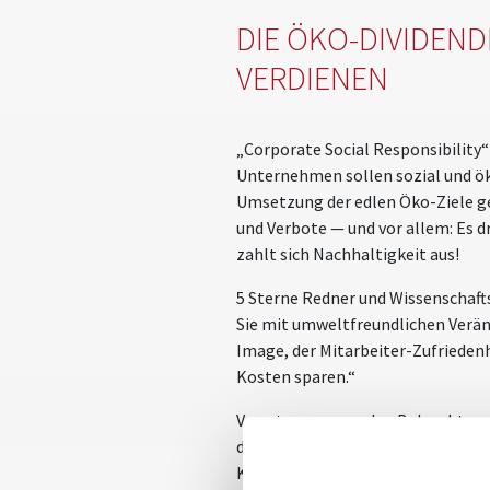
DIE ÖKO-DIVIDEND
VERDIENEN
„Corporate Social Responsibility“
Unternehmen sollen sozial und ök
Umsetzung der edlen Öko-Ziele ge
und Verbote — und vor allem: Es d
zahlt sich Nachhaltigkeit aus!
5 Sterne Redner und Wissenschafts
Sie mit umweltfreundlichen Verän
Image, der Mitarbeiter-Zufrieden
Kosten sparen.“
Von stromsparenden Beleuchtungs-
die Fähigkeiten und die Gesundhei
Kaffee-Vollautomat, für den Sie 