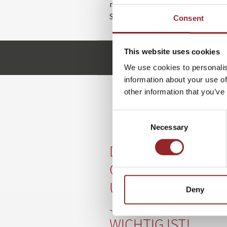
meist auch noch besser.“ In seine
Stellen sich mit cleverer Nachha
Consent
This website uses cookies
s.ott@5-sterne-redner.
We use cookies to personalis
information about your use of
other information that you’ve
Consent
Necessary
Selection
DER NACHHALTIGK
GUIDE FÜR
UNTERNEHMEN - 
Deny
JETZT WIRKLICH
WICHTIG IST!