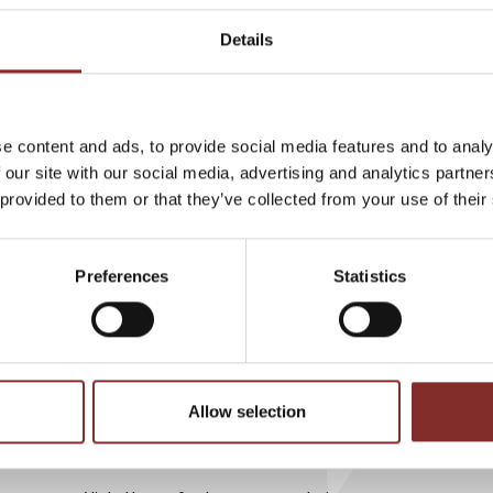
m humorvollen Vortrag voller praktischer Beispiele erklärt der Wi
ltigkeit Geld sparen lässt — und welche fragwürdigen Öko-Maßnahm
Details
de
+49 (0)821 790040-10
e content and ads, to provide social media features and to analy
 our site with our social media, advertising and analytics partn
 provided to them or that they’ve collected from your use of their
WEITERE VORTRÄGE VON SASCHA OT
Preferences
Statistics
EITS-
UNMÖGLICH?!
JENSEITS DER
WAS
GRENZEN DES
Allow selection
MACHBAREN