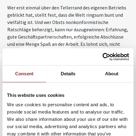
Wer erst einmal über den Tellerrand des eigenen Betriebs
geblickt hat, stellt fest, dass die Welt ringsum bunt und
vielfältig ist. Und wer Obsts nonkonformistische
Ratschläge beherzigt, kann nur dazugewinnen: Erfahrung,
gute Geschäftspartnerschaften, erfolgreiche Abschlüsse
und eine Menge Spaß an der Arbeit. Es lohnt sich, nicht
immer gleich den Holzhammer zu zücken, sondern nach
dem Motto zu verfahren: Leben und leben lassen!
„Konzentrieren Sie sich auf Ihre Kernkompetenz und
geben Sie Ihr Bestes“, sagt der 5 Sterne Redner. Man kann
Consent
Details
About
seine Mitstreiter schließlich nicht alle in den Ruin treiben,
so viel Zeit und Geld hat niemand. Auch Sabotageakte
rechnen sich nicht, macht er mit einem Augenzwinkern
This website uses cookies
deutlich. „Lassen Sie die Finger von Rufmordkampagnen
We use cookies to personalise content and ads, to
und dem teuflischen Duo ruinieren und intrigieren.“ Das
provide social media features and to analyse our traffic.
fällt im schlimmsten Fall auf einen selbst zurück.
We also share information about your use of our site with
our social media, advertising and analytics partners who
Das Credo des überzeugten Schlichters lautet schlicht:
may combine it with other information that you’ve