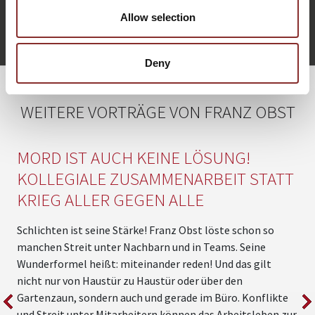
f.obst@5-sterne-redner.de
Allow selection
+49 (0)821 790040-10
Franz Obst anfragen
Deny
WEITERE VORTRÄGE VON FRANZ OBST
MORD IST AUCH KEINE LÖSUNG!
KOLLEGIALE ZUSAMMENARBEIT STATT
KRIEG ALLER GEGEN ALLE
Schlichten ist seine Stärke! Franz Obst löste schon so
manchen Streit unter Nachbarn und in Teams. Seine
E
Wunderformel heißt: miteinander reden! Und das gilt
D
nicht nur von Haustür zu Haustür oder über den
i
Gartenzaun, sondern auch und gerade im Büro. Konflikte
Z
und Streit unter Mitarbeitern können das Arbeitsleben zur