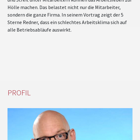
u
Hölle machen. Das belastet nicht nur die Mitarbeiter,
D
sondern die ganze Firma. In seinem Vortrag zeigt der 5
D
Sterne Redner, dass ein schlechtes Arbeitsklima sich auf
u
alle Betriebsabläufe auswirkt.
S
n
W
K
PROFIL