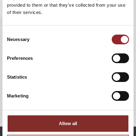
Leben Sie mit Ihren Konkurrenten, sie können sie ohnehin
provided to them or that they’ve collected from your use
nicht verhindern. Lassen Sie sich von ihnen zu
of their services.
Höchstleistungen anspornen, treiben Sie keine ruinösen
Machtkämpfe, sondern treten Sie in einen sportlichen
Wettbewerb. Dann belebt Konkurrenz wirklich das
Consent
Geschäft!
Necessary
Selection
Vortragsinhalte:
Preferences
Mitbewerber unter sich: akzeptieren statt ruinieren
Profi-Tipps vom Anwalt und Mediator zum Thema
Konkurrenz
Statistics
So schaffen Sie den idealen Umgang mit
Mitbewerbern
Marketing
Von Konkurrenten lernen heißt siegen lernen
Sich vertragen statt klagen: Der beste Rechtsstreit
ist der, der nie geführt wird
Allow all