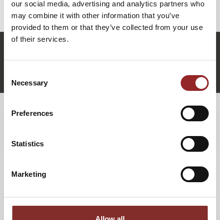
our social media, advertising and analytics partners who
Wortgewaltig, ehrlich und geradlinig!
may combine it with other information that you’ve
provided to them or that they’ve collected from your use
of their services.
w.bosbach@5-sterne-redner.de
+49 (0)821 790040-10
Consent
Wolfgang Bosbach anfragen
Necessary
Selection
Preferences
WEITERE VORTRÄGE VON WOLFGANG
BOSBACH
Statistics
LUST AUF DEUTSCHLAND
Marketing
Wir leben in einem Land, in dem seit 70 Jahren Frieden
herrscht, leben in Freiheit mit stetigem
Wirtschaftswachstum und in einem sicheren Rechts- und
Allow all