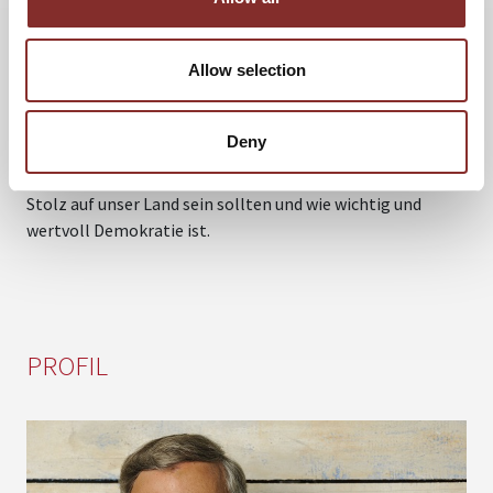
Sozialstaat. Doch welcher Deutsche weiß das wirklich zu
schätzen? Der Deutsche sieht sein eigenes Land meist
Allow selection
sehr kritisch und doch wollen die meisten anderen Länder
so leben wie wir. Vollblutpolitiker Wolfgang Bosbach
weckt in seinem Vortrag das Bewusstsein dafür, wie gut
Deny
Deutschland in der Weltgemeinschaft dasteht, dass wir
Deutschen diesen hohen Status auch anerkennen und
Stolz auf unser Land sein sollten und wie wichtig und
wertvoll Demokratie ist.
PROFIL