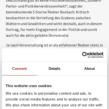
Deutschland gibt es keine Politikverdrossenheit, sondern
Partei- und Politikerverdrossenheit!“, sagt der
beeindruckende 5 Sterne Redner Bosbach. Kritisch
beobachtet er die Vertiefung des Grabens zwischen
Wählern und Gewählten und wirbt deshalb, auch in diesem
Vortrag, für mehr Engagement in der Politik und somit
auch für die aktiv gelebte Demokratie.
Je nach Veranstaltung ist er als erfahrener Redner stets in
der Lage, thematische Schwerpunkte zu setzen und den
Vortrag an das Publikum anzupassen. Dabei ist der
Vollblutpolitiker stets nah dran an aktuellen politischen
Themen und bindet diese in seinen Vortrag mit ein.
Consent
Details
About
Wichtige Punkte dabei sind die Vorzüge der EU, der
voranschreitende Wandel durch Digitalisierung und die
Förderung von Bildung und Forschung, die Wolfgang
This website uses cookies
Bosbach sehr am Herzen liegen.
We use cookies to personalise content and ads, to
provide social media features and to analyse our traffic.
Erleben Sie 5 Sterne Redner Wolfgang Bosbach als echten
We also share information about your use of our site with
Vollblutpolitiker, der für das was er sagt einsteht: