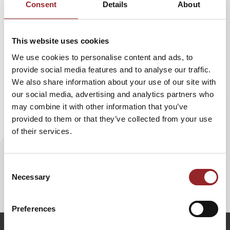
Consent
Details
About
Menschen in einer zunehmend technologisierten Welt
wirklich unverzichtbar machen?
This website uses cookies
Mit eindrucksvollen Beispielen, überraschenden
Zukunftsbildern und konkreten Handlungsempfehlungen
We use cookies to personalise content and ads, to
zeigt Dr. Harald Köpping Athanasopoulos, wie
provide social media features and to analyse our traffic.
Unternehmen technologische Innovation nicht nur
We also share information about your use of our site with
verstehen, sondern strategisch nutzen können. Der
our social media, advertising and analytics partners who
Zukunftsforscher macht deutlich: Die entscheidende
may combine it with other information that you’ve
Herausforderung unserer Zeit ist nicht die Technologie –
provided to them or that they’ve collected from your use
sondern die bewusste Gestaltung ihrer Wirkung.
of their services.
Dieser Vortrag macht Mut, inspiriert zum Handeln und
zeigt Unternehmen, wie sie im KI-Zeitalter erfolgreich
Consent
bleiben – weil sie Technologie mit menschlicher
Necessary
Selection
Verantwortung verbinden.
Preferences
h.koepping-athanasopulos@5-sterne-redner.de