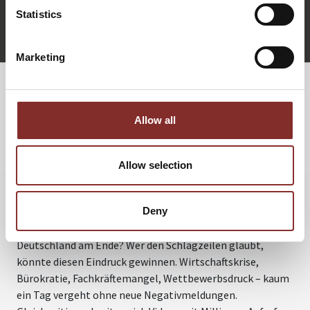
Statistics
+49 (0)821 790040-10
Harald Köpping Athanasopoulos anfragen
Marketing
WEITERE VORTRÄGE VON HARALD
Allow all
KÖPPING ATHANASOPOULOS
Allow selection
GERMANY IS NOT OVER – WER WIR
SIND UND WAS IN ZUKUNFT MÖGLICH
IST
Deny
A
w
Deutschland am Ende? Wer den Schlagzeilen glaubt,
v
könnte diesen Eindruck gewinnen. Wirtschaftskrise,
r
Bürokratie, Fachkräftemangel, Wettbewerbsdruck – kaum
u
ein Tag vergeht ohne neue Negativmeldungen.
D