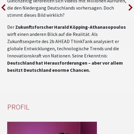
Gleichzeitig verbreiten sich Videos mit Millionen Aufrufen,
e
die den Niedergang Deutschlands vorhersagen. Doch
U
stimmt dieses Bild wirklich?
n
Der
Zukunftsforscher Harald Köpping-Athanasopoulos
wirft einen anderen Blick auf die Realität. Als
Zukunftsexperte des 2b AHEAD ThinkTank analysiert er
globale Entwicklungen, technologische Trends und die
Innovationskraft von Nationen. Seine Erkenntnis:
Deutschland hat Herausforderungen – aber vor allem
besitzt Deutschland enorme Chancen.
PROFIL