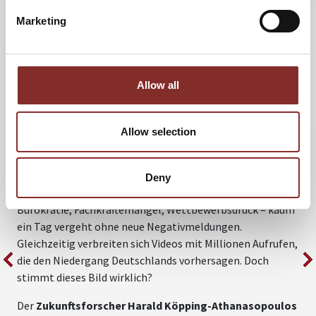
Marketing
WEITERE VORTRÄGE VON HARALD
KÖPPING ATHANASOPOULOS
Allow all
GERMANY IS NOT OVER – WER WIR
SIND UND WAS IN ZUKUNFT MÖGLICH
Allow selection
IST
A
w
Deutschland am Ende? Wer den Schlagzeilen glaubt,
Deny
v
könnte diesen Eindruck gewinnen. Wirtschaftskrise,
r
Bürokratie, Fachkräftemangel, Wettbewerbsdruck – kaum
u
ein Tag vergeht ohne neue Negativmeldungen.
D
Gleichzeitig verbreiten sich Videos mit Millionen Aufrufen,
e
die den Niedergang Deutschlands vorhersagen. Doch
U
stimmt dieses Bild wirklich?
n
Der
Zukunftsforscher Harald Köpping-Athanasopoulos