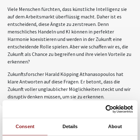
Viele Menschen fürchten, dass künstliche Intelligenz sie
auf dem Arbeitsmarkt überflüssig macht. Daher ist es
entscheidend, diese Ängste zu zerstreuen. Denn
menschliches Handeln und KI können in perfekter
Harmonie koexistieren und werden in der Zukunft eine
entscheidende Rolle spielen. Aber wie schaffen wir es, die
Zukunft als Chance zu begreifen und ihre vielen Vorteile zu
erkennen?
Zukunftsforscher Harald Köpping Athanasopoulos hat
klare Antworten auf diese Fragen. Er betont, dass die
Zukunft voller unglaublicher Möglichkeiten steckt und wir
disruptiv denken müssen, um sie zu erkennen.
Unternehmen müssen ihre veralteten Prozesse
überdenken und neue Wege gehen. Es ist wichtig, sowohl
im persönlichen als auch im beruflichen Umfeld
umzudenken, um die Zukunft aktiv zu gestalten. Computer
Consent
Details
About
werden vielleicht bessere Ärzte und Köche sein, Bots