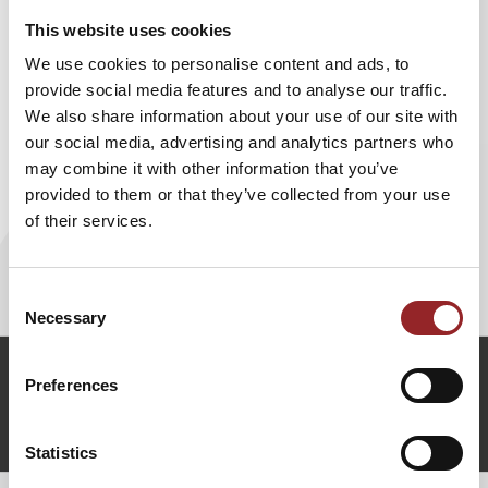
werden uns im Alltag unterstützen, und selbstfahrende
This website uses cookies
Autos werden nicht nur sicherer, sondern auch einen neuen
Lebensstil ermöglichen. Das Metaversum wird die Grenzen
We use cookies to personalise content and ads, to
zwischen realer und digitaler Welt verschwimmen lassen.
provide social media features and to analyse our traffic.
We also share information about your use of our site with
Aber welche Rolle spielt der Mensch in dieser Zukunft?
our social media, advertising and analytics partners who
Dieser Frage geht Keynote Speaker und Zukunftsforscher
may combine it with other information that you’ve
Dr. Harald Köpping Athanasopoulos in seinem fesselnden
provided to them or that they’ve collected from your use
Vortrag nach. Er nimmt seinen Zuhörern die Angst vor
of their services.
dem Unbekannten und zeigt auf, dass gerade jetzt der
perfekte Zeitpunkt ist, um gemeinsam die Zukunft zu
gestalten, in der wir leben und arbeiten werden.
Consent
Necessary
Selection
h.koepping-athanasopulos@5-sterne-redner.de
Preferences
+49 (0)821 790040-10
Harald Köpping Athanasopoulos anfragen
Statistics