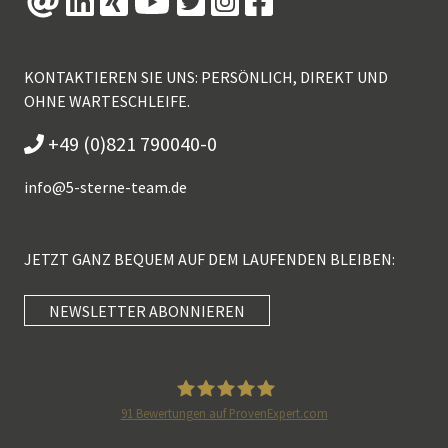
KONTAKTIEREN SIE UNS: PERSÖNLICH, DIREKT UND
OHNE WARTESCHLEIFE.
+49 (0)821 790040-0
info@
5-sterne-team.de
JETZT GANZ BEQUEM AUF DEM LAUFENDEN BLEIBEN:
NEWSLETTER ABONNIEREN
Kundenbewertungen und Erfahrungen zu
5 Sterne Redner
SEHR GUT
100%
91
Bewertungen auf ProvenExpert.com
Empfehlungen auf