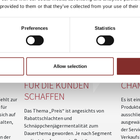
 provided to them or that they’ve collected from your use of their
ITERE VORTRÄGE VON MARCO SCH
Preferences
Statistics
VALUE-BASED-
VALU
ERN
SELLING© - STATT
MARK
Allow selection
N
PREISKAMPF: WERTE
STRA
FÜR DIE KUNDEN
CHA
SCHAFFEN
fehlt zur
Es ist ei
 für
Produkte
Das Thema „Preis“ ist angesichts von
sich auf
ausschli
Rabattschlachten und
halten,
ausgewäh
Schnäppchenjägermentalität zum
der Serv
Dauerthema geworden. Je nach Segment
n der
Verkaufs