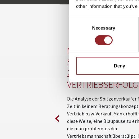
other information that you’ve
Consent
WE
Necessary
Selection
MIT
SPITZENVERKÄUF
Deny
ZUM SCHNELLERE
VERTRIEBSERFOLG
Die Analyse der Spitzenverkäufer 
Zeit in keinem Beratungskonzept
Vertrieb bzw. Verkauf. Man erhofft 
diese Weise, eine Blaupause zu er
die man problemlos der
Vertriebsmannschaft überstülpt. I