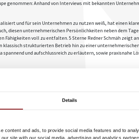
 Lupe genommen: Anhand von Interviews mit bekannten Unternehme
alisiert und für sein Unternehmen zu nutzen weiß, hat einen klar
auch, diesen unternehmerischen Persönlichkeiten neben dem Tage
n Fähigkeiten voll zu entfalten. 5 Sterne Redner Schmäh zeigt an
 klassisch strukturierten Betrieb hin zu einer unternehmerischen
ma spannend und aufschlussreich zu erläutern, sowie praxisnahe L
ernehmertums?
die Persönlichkeit eines Unternehmers erfüllen?
rfolgreicher Unternehmensgründer
eb hin zur unternehmerischen Organisation
Details
n erfolgreiches Unternehmertum
e content and ads, to provide social media features and to analy
er.de
+49 (0)821 790040-10
 our site with our social media, advertising and analytics partn