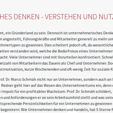
ES DENKEN - VERSTEHEN UND NUT
rnt, ein Gründerland zu sein. Dennoch ist unternehmerisches Denk
n angestellt, Führungskräfte und Mitarbeiter generell zu mehr 
mertypen zu gewinnen. Dies scheitert jedoch oft, da wesentlich
s selten verstanden wird, welche die Bedürfnisse eines Unternehme
t. Viele Unternehmer sind mit Vorurteilen konfrontiert. Schnelle
Vielzahl von Mitarbeitern das Dasein als Chef und Unternehmer. Do
lbstmotivation, kurze Wochenenden und oft wenig Zeit für soziale K
rof. Dr. Marco Schmäh nicht nur an Unternehmer, sondern auch an
ne Redner geht hier auf das Wesen des Unternehmertums ein, den
 Impuls für ein profitables Wachstum. Prof. Dr. Schmäh schildert
und Anforderungen er an sein Arbeitsumfeld stellt und was seine 
ntsprechende Persönlichkeiten für ein Unternehmen zu gewinnen 
 begeistern. Wie Unternehmen denken und handeln, hat 5 Sterne 