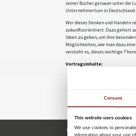
seiner Bücher genauer unter die
Unternehmertum in Deutschland.
Wer dieses Denken und Handeln re
zukunftsorientiert. Dazu gehört 
Ideen zu geben, um ihre besondere
Möglichkeiten, wie man dazu einen
versteht es, dieses wichtige The
Vortragsinhalte:
Was ist das Wesen des Unt
Welche Anforderungen muss 
Best Practice: Beispiele e
Wege vom klassischen Betri
Consent
Techniken und Tipps für ei
This website uses cookies
We use cookies to personalis
m.schmaeh@5-sterne-redn
information about your use of