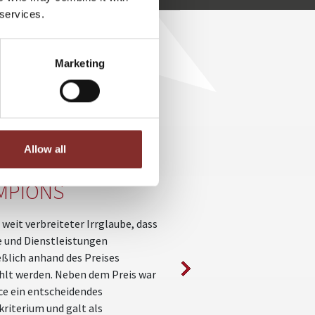
 services.
MÄH
Marketing
E BASED
NEUE
ETING – DIE
GESCHÄFTSMOD
Allow all
TEGIE DER
VERSTEHEN UN
MPIONS
UMSETZEN
n weit verbreiteter Irrglaube, dass
Neue Technologien und die Di
 und Dienstleistungen
sind entscheidende Treiber, 
eßlich anhand des Preises
Geschäftsmodelle ausgedien
lt werden. Neben dem Preis war
neue entstehen. Für viele U
ice ein entscheidendes
sind Neuerungen durch Künst
kriterium und galt als
Intelligenz, wie zum Beispiel