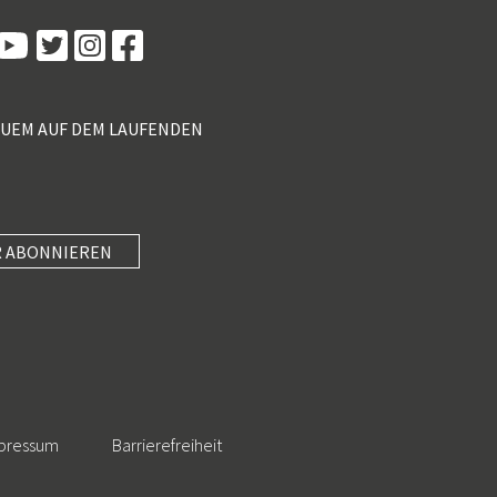
100%
SEHR GUT
Empfehlungen auf
ProvenExpert.com
4,89 / 5,00
QUEM AUF DEM LAUFENDEN
55
46
Bewertungen von 2
Bewertungen auf
anderen Quellen
ProvenExpert.com
Blick aufs ProvenExpert-Profil werfen
 ABONNIEREN
SEHR GUT
Anonym
4
Unterhaltung mit Know-how und wertvollen
5 Sterne Redner
(3 Quellen)
Impulsen paaren, in kompakte 40 Minuten
packen und am Nachmittag mi...
101 Kundenbewertungen
Authentizität
23.7.2026
pressum
Barrierefreiheit