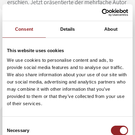
erschien. Jetzt präsentierte der mehrfache Autor
die englische Version „Sales Leadership“ auf dem
New Yorker Times Square, einem der
bekanntesten Hotspots der Welt zwischen
Consent
Details
About
Central Park und Wall Street. Zwei Jahre haben
der 5 Sterne Redner Buhr und sein Team auf
This website uses cookies
diesen Tag hingearbeitet.
We use cookies to personalise content and ads, to
provide social media features and to analyse our traffic.
We also share information about your use of our site with
our social media, advertising and analytics partners who
Die Präsentation des Buchs fand am Rande einer
may combine it with other information that you’ve
exklusiven Reise nach New York statt, die mit etwa 50 teils
provided to them or that they’ve collected from your use
internationalen Gästen und Teilnehmern im Rahmen der
of their services.
„Salesleaders“ organisiert wurde. Andreas Buhr wurde
dabei von seinen Kollegen Martin Limbeck, Frank M.
Scheelen und Cemal Osmanovic begleitet. Gemeinsam
Consent
veranstalteten sie die „World SalesLeaders by Scheelen“.
Necessary
Selection
Ferner konnten für dieses Top-Event 5 Sterne Redner