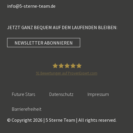
info@
5-sterne-team.de
JETZT GANZ BEQUEM AUF DEM LAUFENDEN BLEIBEN:
NEWSLETTER ABONNIEREN
Kundenbewertungen und Erfahrungen zu
5 Sterne Redner
SEHR GUT
100%
91
Bewertungen auf ProvenExpert.com
Empfehlungen auf
5 Sterne Redner
ProvenExpert.com
4,89 / 5,00
Future Stars
Datenschutz
Impressum
46
55
Bewertungen auf
Bewertungen von 2
Barrierefreiheit
SEHR GUT
ProvenExpert.com
anderen Quellen
© Copyright 2026 | 5 Sterne Team | All rights reserved.
101 Kundenbewertungen
Blick aufs ProvenExpert-Profil werfen
Authentizität