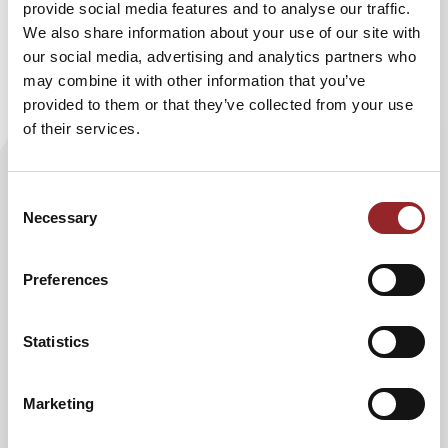
provide social media features and to analyse our traffic.
Prozessen der Vergangenheit ab. Der Schlüssel zur
We also share information about your use of our site with
Bewältigung von Komplexität und den bevorstehenden
our social media, advertising and analytics partners who
umfassenden Veränderungsprozessen liegt nicht im
may combine it with other information that you’ve
Fortschreiben und Beschleunigen bestehender Prozesse
provided to them or that they’ve collected from your use
und Strukturen, sondern im Ausbrechen aus ebendiesen
of their services.
Mustern. Nur wer neu denkt, erreicht neues und
nachhaltiges Wachstum. Deshalb versteht Görlitz seine
Expeditionen als Spiegel gesellschaftlicher Themen in den
Consent
Bereichen Veränderung, Innovation, Teamstruktur und vor
Necessary
Selection
allem Vernetzung.
Dominique Görlitz ist ein Experimentalwissenschaftler
Preferences
und Biogeograph, der keinen Aufwand scheut und
unterschiedlichste Disziplinen in einem gemeinsamen
Projekt vereint. Er promovierte an der Universität
Statistics
Erlangen-Nürnberg zum Thema der transatlantischen
Kontakte vor Kolumbus. Seine Forschungen liefern
Marketing
Hinweise, dass ein interkontinentaler Kulturaustausch,
Migration und Handel möglicherweise viel älter und höher