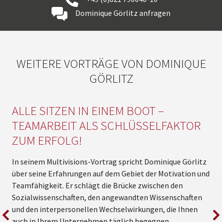
Dominique Görlitz anfragen
WEITERE VORTRÄGE VON DOMINIQUE
GÖRLITZ
ALLE SITZEN IN EINEM BOOT –
TEAMARBEIT ALS SCHLÜSSELFAKTOR
ZUM ERFOLG!
B
w
In seinem Multivisions-Vortrag spricht Dominique Görlitz
M
über seine Erfahrungen auf dem Gebiet der Motivation und
b
Teamfähigkeit. Er schlägt die Brücke zwischen den
h
Sozialwissenschaften, den angewandten Wissenschaften
t
und den interpersonellen Wechselwirkungen, die Ihnen
S
auch in Ihrem Unternehmen täglich begegnen.