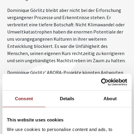
Dominique Görlitz bleibt aber nicht bei der Erforschung
vergangener Prozesse und Erkenntnisse stehen. Er
verbreitet eine tiefere Botschaft: Nicht Klimawandel oder
Umweltkatastrophen haben die enormen Potentiale der
uns vorangegangenen Kulturen in ihrer weiteren
Entwicklung blockiert. Es war die Unfähigkeit des
Menschen, seinen eigenen Kurs rechtzeitig zu korrigieren
und sein ungebändigtes Machtstreben im Zaum zu halten.
Dominique Görlitz' ABORA-Projekte könnten Antworten
auf Schlüsselfragen geben, die für Forscher und die
Gesellschaft von hoher Relevanz sind. Die Zukunft ist
komplex, dynamisch und schwer vorhersagbar. Unsere
Consent
Details
About
Gesellschaft tut sich mit diesen Herausforderungen
schwer, denn der Wandel in neue Verhaltensdimensionen
bedeutet auch eine Aufgabe alter übernommener
This website uses cookies
Verhaltensweisen. Doch genau hier setzt die ABORA
We use cookies to personalise content and ads, to
Forschung an. Sie leitet die richtigen Antworten aus den