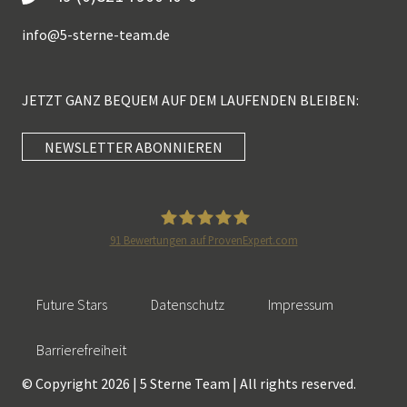
info@
5-sterne-team.de
JETZT GANZ BEQUEM AUF DEM LAUFENDEN BLEIBEN:
NEWSLETTER ABONNIEREN
Kundenbewertungen und Erfahrungen zu
5 Sterne Redner
SEHR GUT
100%
91
Bewertungen auf ProvenExpert.com
Empfehlungen auf
5 Sterne Redner
ProvenExpert.com
4,89 / 5,00
Future Stars
Datenschutz
Impressum
46
55
Bewertungen auf
Bewertungen von 2
Barrierefreiheit
SEHR GUT
ProvenExpert.com
anderen Quellen
© Copyright 2026 | 5 Sterne Team | All rights reserved.
101 Kundenbewertungen
Blick aufs ProvenExpert-Profil werfen