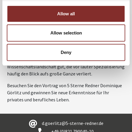
entwickelt waren, als es sich manche Historiker und
Archäologen an den Universitäten vorstellen wollen und
Allow all
vielleicht auch können. Görlitz begründet seine Analysen
durch interdisziplinäre Belege. Dadurch entstehen neue
fachübergreifende Erkenntnisse, einer der Vorteile der
Allow selection
transdisziplinären Forschung, die allgemeine
Zusammenhänge aufdecken, die auch für
Einzelwissenschaften von Bedeutung und anwendbar sind.
Deny
Diese Herangehensweise tut gerade einer
Wissenschaftslandschaft gut, die vor lauter Spezialisierung
häufig den Blick aufs große Ganze verliert.
Besuchen Sie den Vortrag von 5 Sterne Redner Dominique
Görlitz und gewinnen Sie neue Erkenntnisse für Ihr
privates und berufliches Leben.
d.goerlitz@5-sterne-redner.de
+49 (0)821 790040-10