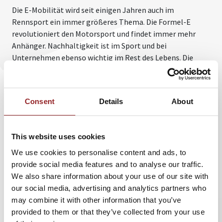
Die E-Mobilität wird seit einigen Jahren auch im
Rennsport ein immer größeres Thema. Die Formel-E
revolutioniert den Motorsport und findet immer mehr
Anhänger. Nachhaltigkeit ist im Sport und bei
Unternehmen ebenso wichtig im Rest des Lebens. Die
Menschen müssen sich auf die Veränderung einlassen und
ihre Umwelt bewusst wahrnehmen und schützen. Nur
wenn jeder im Zuge seiner Möglichkeiten nachhaltig
Consent
Details
About
denkt, kann die Welt wie wir sie kennen und lieben weiter
existieren. Nachhaltigkeit ist eine Frage der Einstellung
und der Veränderungsbereitschaft, der man positive
This website uses cookies
Aspekte abgewinnen sollte.
We use cookies to personalise content and ads, to
In seiner spannenden Keynote führt der Profirennfahrer
provide social media features and to analyse our traffic.
und Investor in vegane Lebensmittel Timo Scheider sein
We also share information about your use of our site with
Publikum in die Welt des nachhaltigen Motorsports.
our social media, advertising and analytics partners who
Anhand der Formel E zeigt der Keynote Speaker auf, wie
may combine it with other information that you’ve
man selbst im Benzingetränken Rennfahrsport das
provided to them or that they’ve collected from your use
Thema Nachhaltigkeit etabliert hat. Scheider hat Benzin