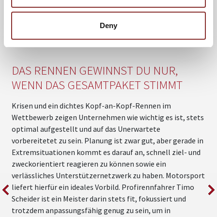
WEITERE VORTRÄGE VON TIMO
Deny
SCHEIDER
DAS RENNEN GEWINNST DU NUR,
WENN DAS GESAMTPAKET STIMMT
Krisen und ein dichtes Kopf-an-Kopf-Rennen im
W
Wettbewerb zeigen Unternehmen wie wichtig es ist, stets
h
optimal aufgestellt und auf das Unerwartete
D
vorbereitetet zu sein. Planung ist zwar gut, aber gerade in
n
Extremsituationen kommt es darauf an, schnell ziel- und
u
zweckorientiert reagieren zu können sowie ein
V
verlässliches Unterstützernetzwerk zu haben. Motorsport
a
liefert hierfür ein ideales Vorbild. Profirennfahrer Timo
V
Scheider ist ein Meister darin stets fit, fokussiert und
trotzdem anpassungsfähig genug zu sein, um in