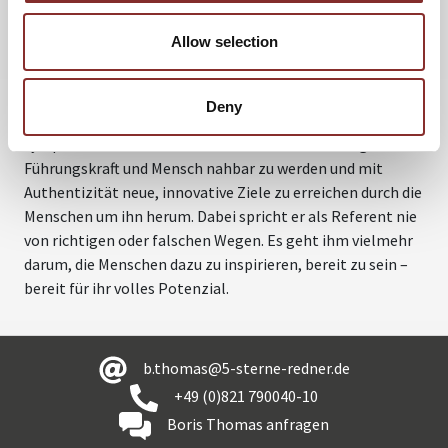
Verfügung stehen, um produktiv mit Rückschlägen und
Allow selection
Niederlagen umzugehen. Anhand zahlreicher, auch teils
sehr witziger Anekdoten aus seinem Unternehmeralltag,
zeigt der Referent seinem Publikum die Chancen von
Deny
Krisen auf und bleibt dabei unglaublich bodenständig und
sympathisch. Für ihn war und ist Scheitern ein Weg als
Führungskraft und Mensch nahbar zu werden und mit
Authentizität neue, innovative Ziele zu erreichen durch die
Menschen um ihn herum. Dabei spricht er als Referent nie
von richtigen oder falschen Wegen. Es geht ihm vielmehr
darum, die Menschen dazu zu inspirieren, bereit zu sein –
bereit für ihr volles Potenzial.
b.thomas@5-sterne-redner.de
+49 (0)821 790040-10
Boris Thomas anfragen