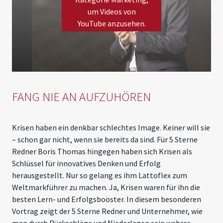
um Videos von
YouTube anzusehen.
Please
accept marketing cookies
to view this YouTube
content.
FANG NIE AN AUFZUHÖREN
Krisen haben ein denkbar schlechtes Image. Keiner will sie
– schon gar nicht, wenn sie bereits da sind. Für 5 Sterne
Redner Boris Thomas hingegen haben sich Krisen als
Schlüssel für innovatives Denken und Erfolg
herausgestellt. Nur so gelang es ihm Lattoflex zum
Weltmarkführer zu machen. Ja, Krisen waren für ihn die
besten Lern- und Erfolgsbooster. In diesem besonderen
Vortrag zeigt der 5 Sterne Redner und Unternehmer, wie
man durch Rückschläge und Niederlagen sein wahres