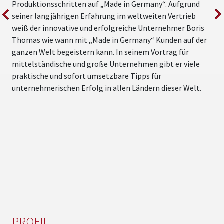
Produktionsschritten auf „Made in Germany“. Aufgrund
u
seiner langjährigen Erfahrung im weltweiten Vertrieb
u
weiß der innovative und erfolgreiche Unternehmer Boris
U
Thomas wie wann mit „Made in Germany“ Kunden auf der
A
ganzen Welt begeistern kann. In seinem Vortrag für
B
mittelständische und große Unternehmen gibt er viele
a
praktische und sofort umsetzbare Tipps für
s
unternehmerischen Erfolg in allen Ländern dieser Welt.
L
a
M
PROFIL