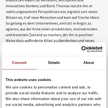
innovatives Denken; und Boris Thomas nutzte ihn: er
nahm ungewohnte Perspektiven ein, eignete sich neues
Wissen an, traf neue Menschen und kam auf frische Ideen.
So gelang es dem Unternehmer, anstatt in Angst zu
agieren, aus der Krise einen produktiven, motivierenden
und kreativen Zustand zu machen, der ihn in positiver
Weise dazu aufforderte Altes zu überdenken und neues
Terrain zu erobern.
In seinem authentischen und motivierenden Vortrag lädt
Boris Thomas sein Publikum dazu ein, Krisen als Chance
Consent
Details
About
für neuen Erfolg zu sehen, als Gelegenheit, die eigene
Präsenz von innen heraus neu zu schärfen und Klarheit für
die nächsten unternehmerischen Schritte zu gewinnen.
This website uses cookies
Dabei bietet der Referent in seiner Rede kein
We use cookies to personalise content and ads, to
Erfolgsrezept dafür an. Er lädt vielmehr dazu ein Krisen
provide social media features and to analyse our traffic.
als Freund zu sehen, der einen nicht wie im Streit aufzeigt,
We also share information about your use of our site with
was alles nicht perfekt ist, sondern einen lehrt, bereit zu
our social media, advertising and analytics partners who
sein sich zu verbessern - bereit für neue, innovative Wege;