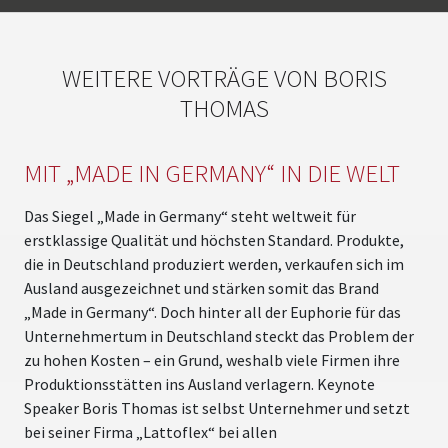
WEITERE VORTRÄGE VON BORIS
THOMAS
MIT „MADE IN GERMANY“ IN DIE WELT
Das Siegel „Made in Germany“ steht weltweit für
erstklassige Qualität und höchsten Standard. Produkte,
I
die in Deutschland produziert werden, verkaufen sich im
e
Ausland ausgezeichnet und stärken somit das Brand
D
„Made in Germany“. Doch hinter all der Euphorie für das
a
Unternehmertum in Deutschland steckt das Problem der
e
zu hohen Kosten – ein Grund, weshalb viele Firmen ihre
5
Produktionsstätten ins Ausland verlagern. Keynote
f
Speaker Boris Thomas ist selbst Unternehmer und setzt
s
bei seiner Firma „Lattoflex“ bei allen
o