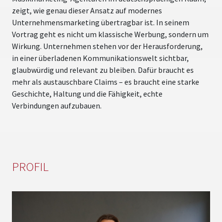
M
zeigt, wie genau dieser Ansatz auf modernes
k
Unternehmensmarketing übertragbar ist. In seinem
B
Vortrag geht es nicht um klassische Werbung, sondern um
K
Wirkung. Unternehmen stehen vor der Herausforderung,
in einer überladenen Kommunikationswelt sichtbar,
E
glaubwürdig und relevant zu bleiben. Dafür braucht es
M
mehr als austauschbare Claims – es braucht eine starke
e
Geschichte, Haltung und die Fähigkeit, echte
Verbindungen aufzubauen.
PROFIL