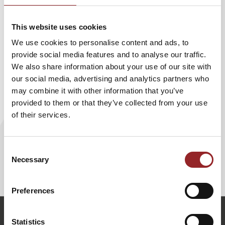
Angebote Arbeitgeber schaffen müssen, um auf Dauer für
qualifizierte Fachkräfte attraktiv zu bleiben und diese
This website uses cookies
halten zu können. Dabei plädiert der leidenschaftliche
We use cookies to personalise content and ads, to
Rock’n’Roller Jo Halbig vor allem dafür, der Generation
provide social media features and to analyse our traffic.
mehr Freiheiten und Freiräume zu lassen, um sich
We also share information about your use of our site with
persönlich und beruflich weiterzuentwickeln.
our social media, advertising and analytics partners who
may combine it with other information that you’ve
Vortragsinhalte:
provided to them or that they’ve collected from your use
Wie denken und kommunizieren junge Menschen?
of their services.
Auf welchen Kanälen erreicht man sie am besten?
Was erwarten junge Talente von einem modernen
Arbeitgeber?
Consent
Wie macht man aus Fachkräften treue Fans, die im
Necessary
Selection
Unternehmen bleiben?
Preferences
j.halbig@5-sterne-redner.de
Statistics