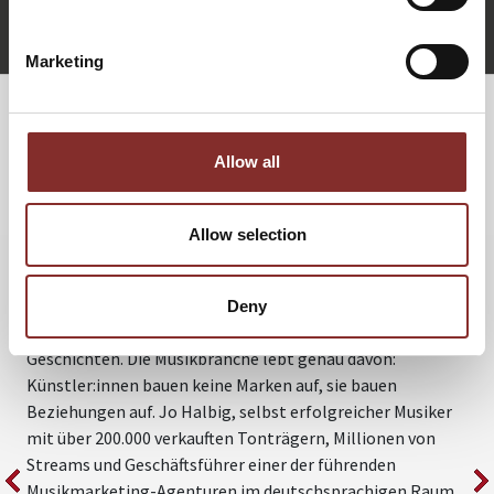
+49 (0)821 790040-10
Jo Halbig anfragen
Marketing
WEITERE VORTRÄGE VON JO HALBIG
Allow all
STORY STATT SLOGAN – WAS
Allow selection
UNTERNEHMEN VON DER
MUSIKBRANCHE LERNEN KÖNNEN
I
Deny
a
Menschen folgen heute keinen Marken mehr – sie folgen
K
Geschichten. Die Musikbranche lebt genau davon:
i
Künstler:innen bauen keine Marken auf, sie bauen
R
Beziehungen auf. Jo Halbig, selbst erfolgreicher Musiker
l
mit über 200.000 verkauften Tonträgern, Millionen von
M
Streams und Geschäftsführer einer der führenden
v
Musikmarketing-Agenturen im deutschsprachigen Raum,