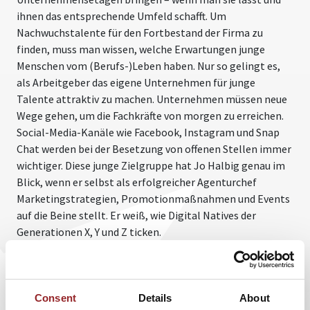
ihnen das entsprechende Umfeld schafft. Um
Nachwuchstalente für den Fortbestand der Firma zu
finden, muss man wissen, welche Erwartungen junge
Menschen vom (Berufs-)Leben haben. Nur so gelingt es,
als Arbeitgeber das eigene Unternehmen für junge
Talente attraktiv zu machen. Unternehmen müssen neue
Wege gehen, um die Fachkräfte von morgen zu erreichen.
Social-Media-Kanäle wie Facebook, Instagram und Snap
Chat werden bei der Besetzung von offenen Stellen immer
wichtiger. Diese junge Zielgruppe hat Jo Halbig genau im
Blick, wenn er selbst als erfolgreicher Agenturchef
Marketingstrategien, Promotionmaßnahmen und Events
auf die Beine stellt. Er weiß, wie Digital Natives der
Generationen X, Y und Z ticken.
Mit vielen Praxisbeispielen erklärt Jo Halbig, wie man die
neuen Medien und digitalen Anwendungen nutzt, um mit
einer starken Unternehmensmarke in den Köpfen der
Consent
Details
About
jungen Generation zu bleiben. Er zeigt auf, welche