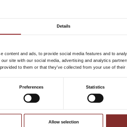
Details
17.11.2025
& KI ALS
MOTIVATIONSRE
ZUKUNFT:
MITARBEITER-EV
e content and ads, to provide social media features and to analy
 our site with our social media, advertising and analytics partn
MPULSE
GELINGT ECHTE
 provided to them or that they’ve collected from your use of their
FTSEXPERTEN
Motivierte Mitarbeiter sind d
erfolgreichen Unternehmens. 
ukunftstrend mehr, sondern
Preferences
Statistics
Motivation nicht nur kurzfri
mmt als Nächstes? Welche
ale bringt…
WEITERLESEN
Allow selection