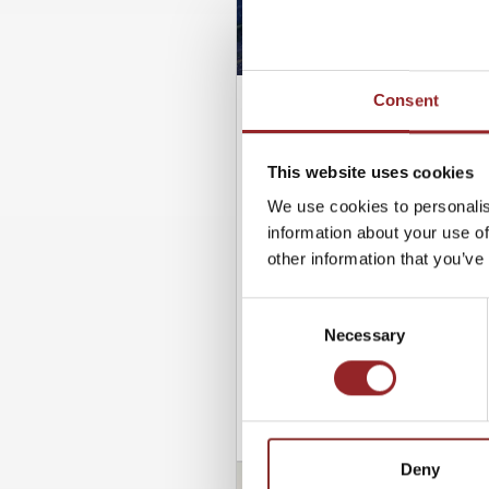
Consent
17.11.2025
DIGITALISIERUNG 
This website uses cookies
ZUGPFERD DER 
We use cookies to personalis
information about your use of
VISIONEN UND I
other information that you’ve
UNSERER ZUKUN
Consent
Die Digitalisierung ist kein Z
Necessary
Selection
längst Realität. Doch was ko
Chancen, Risiken und Potenzi
WEITERLESEN
Deny