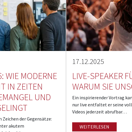
17.12.2025
6: WIE MODERNE
LIVE-SPEAKER F
 IN ZEITEN
WARUM SIE UNS
EMANGEL UND
Ein inspirierender Vortrag ka
nur live entfaltet er seine voll
GELINGT
Videos jederzeit abrufbar…
m Zeichen der Gegensätze:
nter akutem
WEITERLESEN