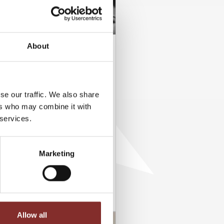
About
DNER FÜR
ENTS: WIE
se our traffic. We also share
ers who may combine it with
 WIRKUNG?
 services.
as Herzstück jedes
Doch wie gelingt es, diese
Marketing
stig zu entfachen,…
Allow all