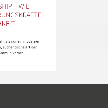
HIP – WIE
RUNGSKRÄFTE
HKEIT
ehr als nur ein moderner
ue, authentische Art der
 Kommunikation…
Kundenbewertungen und Erfahrungen zu
5 Sterne Redner