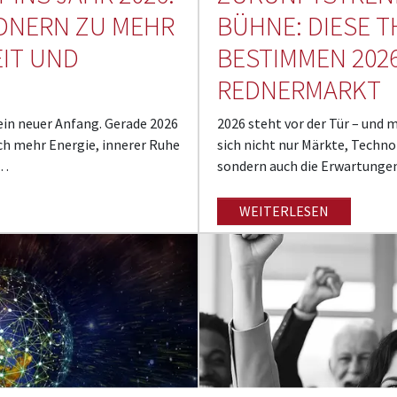
EDNERN ZU MEHR
BÜHNE: DIESE 
EIT UND
BESTIMMEN 202
REDNERMARKT
ein neuer Anfang. Gerade 2026
2026 steht vor der Tür – und
ch mehr Energie, innerer Ruhe
sich nicht nur Märkte, Techn
.…
sondern auch die Erwartung
WEITERLESEN