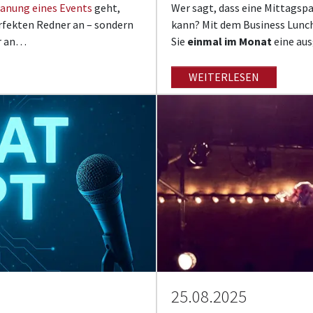
anung eines Events
geht,
Wer sagt, dass eine Mittagspa
rfekten Redner an – sondern
kann? Mit dem Business Lunch
er an…
Sie
einmal im Monat
eine au
WEITERLESEN
25.08.2025