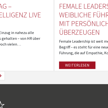
AG –
FEMALE LEADERS
ELLIGENZ LIVE
WEIBLICHE FÜH
MIT PERSÖNLIC
ÜBERZEUGEN
Einzug in nahezu alle
s gehalten – von HR über
Female Leadership ist weit m
 Doch vielen…
Begriff – es steht für eine ne
Führung, die auf Empathie,
WEITERLESEN