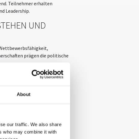
rend. Teilnehmer erhalten
nd Leadership.
STEHEN UND
 Wettbewerbsfähigkeit,
erschaften prägen die politische
fügt Günter Verheugen über
cher Politik. Seine Analysen
tehen und deren Auswirkungen auf
About
se our traffic. We also share
ers who may combine it with