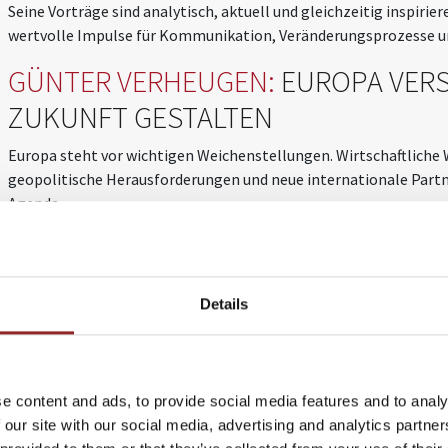
Seine Vorträge sind analytisch, aktuell und gleichzeitig inspirie
wertvolle Impulse für Kommunikation, Veränderungsprozesse u
GÜNTER VERHEUGEN:
EUROPA VER
ZUKUNFT GESTALTEN
Europa steht vor wichtigen Weichenstellungen. Wirtschaftliche
geopolitische Herausforderungen und neue internationale Partn
Agenda.
Als ehemaliger Vizepräsident der Europäischen Kommission ver
außergewöhnliche Erfahrungen aus den Schaltzentralen europäis
helfen dabei, aktuelle Entwicklungen in Brüssel besser zu vers
Details
Unternehmen und Märkte einzuordnen.
Besonders spannend sind seine Einschätzungen zu:
• Der Zukunft der Europäischen Union
e content and ads, to provide social media features and to analy
• Wirtschaftspolitischen Herausforderungen Europas
 our site with our social media, advertising and analytics partn
• Globalen Machtverschiebungen