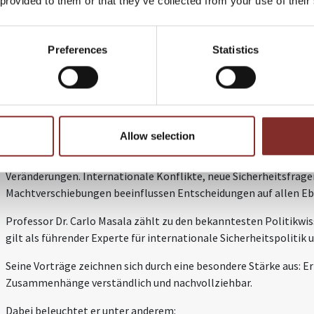
 provided to them or that they’ve collected from your use of their
• Internationaler Zusammenarbeit in einer multipolaren Welt
Wir erleben in der Zusammenarbeit oft, dass Veranstalter gerad
Preferences
Statistics
Zielgruppen großen Wert auf fundierte europäische Perspektiven
hier wertvolle Orientierung und eröffnet neue Blickwinkel auf a
PROFESSOR DR. CARLO MASALA:
GE
VERSTÄNDLICH ERKLÄRT
Allow selection
Kaum ein Thema bewegt Wirtschaft und Gesellschaft derzeit stär
Veränderungen. Internationale Konflikte, neue Sicherheitsfrage
Machtverschiebungen beeinflussen Entscheidungen auf allen E
Professor Dr. Carlo Masala zählt zu den bekanntesten Politikwi
gilt als führender Experte für internationale Sicherheitspolitik
Seine Vorträge zeichnen sich durch eine besondere Stärke aus: 
Zusammenhänge verständlich und nachvollziehbar.
Dabei beleuchtet er unter anderem: