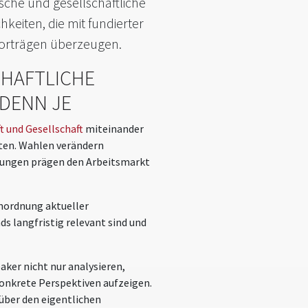
sche und gesellschaftliche
keiten, die mit fundierter
 Vorträgen überzeugen.
CHAFTLICHE
 DENN JE
ft und Gesellschaft
miteinander
tten. Wahlen verändern
lungen prägen den Arbeitsmarkt
nordnung aktueller
s langfristig relevant sind und
ker nicht nur analysieren,
nkrete Perspektiven aufzeigen.
über den eigentlichen