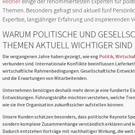
Redner
einige der renommiertesten Experten für politi
Themen. Besonders gefragt sind aktuell fünf Persönlich
Expertise, langjähriger Erfahrung und inspirierenden
WARUM POLITISCHE UND GESELLS
THEMEN AKTUELL WICHTIGER SIND
Die vergangenen Jahre haben gezeigt, wie eng
Politik, Wirtscha
verbunden sind. Internationale Konflikte beeinflussen Lieferke
wirtschaftliche Rahmenbedingungen. Gesellschaftliche Entwick
und die Erwartungen von Mitarbeitenden.
Unternehmen benötigen deshalb mehr denn je eine fundierte Ei
Entwicklungen. Führungskräfte möchten verstehen, welche Trend
wie sie ihre Organisation zukunftssicher aufstellen können.
Unsere Kunden schätzen besonders, dass politische Keynote Spea
sondern komplexe Zusammenhänge verständlich erklären und ko
Dadurch entstehen Vorträge mit nachhaltiger Wirkung, die weit 