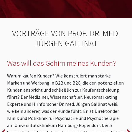
VORTRÄGE VON PROF. DR. MED.
JÜRGEN GALLINAT
Was will das Gehirn meines Kunden?
Warum kaufen Kunden? Wie konstruiert man starke
E
Marken und Werbung in B2B und B2C, die den potenziellen
H
Kunden anspricht und schließlich zur Kaufentscheidung
N
führt? Der Mediziner, Wissenschaftler, Neuromarketing
G
Experte und Hirnforscher Dr. med. Jürgen Gallinat weiß
a
wie kein anderer, was der Kunde fühlt. Er ist Direktor der
e
Klinik und Poliklinik für Psychiatrie und Psychotherapie
M
am Universitätsklinikum Hamburg-Eppendorf. Der 5
Z