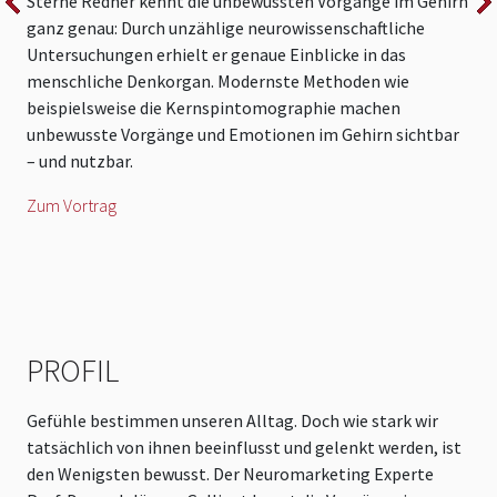
Sterne Redner kennt die unbewussten Vorgänge im Gehirn
F
ganz genau: Durch unzählige neurowissenschaftliche
d
Untersuchungen erhielt er genaue Einblicke in das
h
menschliche Denkorgan. Modernste Methoden wie
w
beispielsweise die Kernspintomographie machen
P
unbewusste Vorgänge und Emotionen im Gehirn sichtbar
E
– und nutzbar.
e
E
Zum Vortrag
Z
PROFIL
Gefühle bestimmen unseren Alltag. Doch wie stark wir
tatsächlich von ihnen beeinflusst und gelenkt werden, ist
den Wenigsten bewusst. Der Neuromarketing Experte