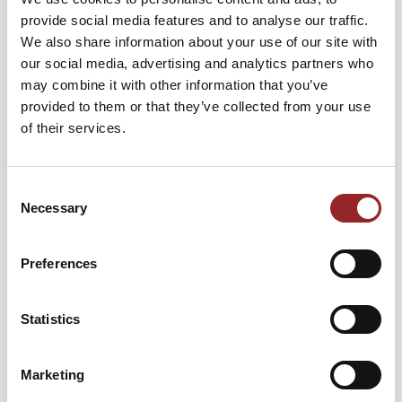
Sterne Redner verblüffende Antworten.
provide social media features and to analyse our traffic.
Der Hirnforscher studierte Medizin und Philosophie an der
We also share information about your use of our site with
Medizinischen Hochschule Hannover und der Freien
our social media, advertising and analytics partners who
Universität Berlin und forschte zu
may combine it with other information that you’ve
neurowissenschaftlichen Themen. Prof. Dr. med. Jürgen
provided to them or that they’ve collected from your use
Gallinat kennt die Bedeutung des Belohnungssystems,
of their services.
den Einfluss von Kognition und die besondere Rolle der
Intuition, wenn es um unser Handeln geht. In seinen
Vorträgen demonstriert der sympathische
Consent
Necessary
Neurowissenschaftler seinem Publikum auch wie man es
Selection
lernt, seinem Bauchgefühl wieder zu vertrauen und die
richtige Balance zwischen Intuition und Verstand zu
Preferences
finden. Ob im Berufs- oder Privatleben: Mit den Tipps des
Hirnforschers und dem Wissen um die Bedeutung
unbewusster Emotionen lässt sich jede erdenkliche
Statistics
Situation meistern. Wer die Sprache der Emotionen
verstehen lernen und diese zudem gewinnbringend nutzen
Marketing
möchte, ist bei 5 Sterne Redner Prof. Dr. med. Jürgen