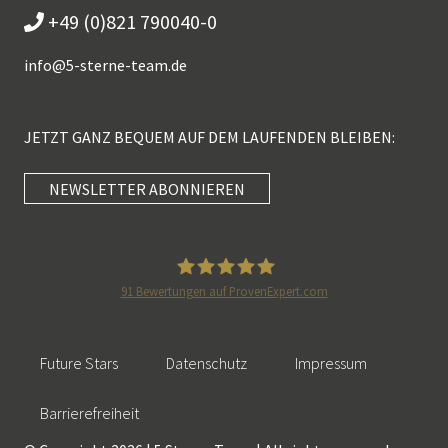
+49 (0)821 790040-0
info@
5-sterne-team.de
JETZT GANZ BEQUEM AUF DEM LAUFENDEN BLEIBEN:
NEWSLETTER ABONNIEREN
Kundenbewertungen und Erfahrungen zu
5 Sterne Redner
SEHR GUT
100%
91
Bewertungen auf ProvenExpert.com
Empfehlungen auf
5 Sterne Redner
ProvenExpert.com
4,89 / 5,00
Future Stars
Datenschutz
Impressum
46
55
Bewertungen auf
Bewertungen von 2
Barrierefreiheit
SEHR GUT
ProvenExpert.com
anderen Quellen