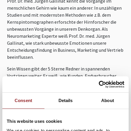
Prof. Dr. med. Jürgen Gallinat kennt die Vorgänge im
menschlichen Gehirn wie kaum ein anderer: In unzähligen
Studien und mit modernsten Methoden wie z.B. dem
Kernspintomographen erforschte der Hirnforscher die
unbewussten Vorgänge in unserem Denkorgan. Als
Neuromarketing Experte weiß Prof. Dr. med. Jürgen
Gallinat, wie stark unbewusste Emotionen unsere
Entscheidungsfindung in Business, Marketing und Vertrieb
beeinflussen.
Sein Wissen gibt der 5 Sterne Redner in spannenden
Vorträgen weiter: Er weiß, wie Kunden, Endverbraucher
und Geschäftskunden ticken – und wie dieses Wissen in
Marketing und Vertrieb gewinnbringend umgesetzt
werden kann. Prof. Dr. med. Jürgen Gallinat berät Firmen
Consent
Details
About
bei der Optimierung ihrer Marketingstrategien und der
Kommunikation mit dem Kunden. Wie wirken Marken auf
den Menschen und was passiert im Gehirn beim Prozess
This website uses cookies
der Kaufentscheidung? Auf diese Fragen liefert der 5
We use cookies to personalise content and ads, to